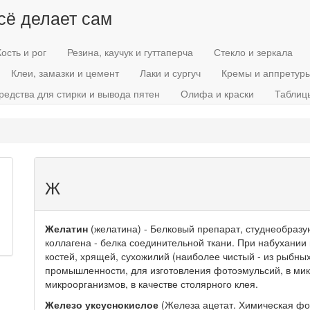
всё делает сам
Кость и рог
Резина, каучук и гуттаперча
Стекло и зеркала
Клеи, замазки и цемент
Лаки и сургуч
Кремы и аппретур
редства для стирки и вывода пятен
Олифа и краски
Таблиц
Ж
Желатин
(желатина) - Белковый препарат, студнеобраз
коллагена - белка соединительной ткани. При набухании
костей, хрящей, сухожилий (наиболее чистый - из рыбн
промышленности, для изготовления фотоэмульсий, в мик
микроорганизмов, в качестве столярного клея.
Железо уксуснокислое
(Железа ацетат. Химическая ф