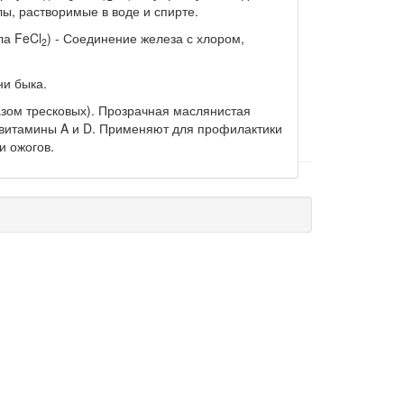
ы, растворимые в воде и спирте.
ла FeCl
) - Соединение железа с хлором,
2
ни быка.
азом тресковых). Прозрачная маслянистая
 витамины A и D. Применяют для профилактики
и ожогов.