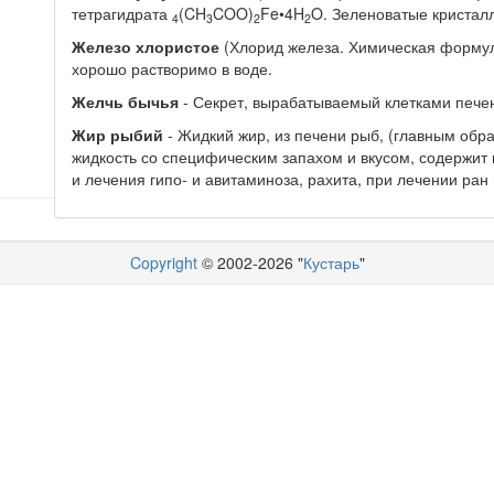
тетрагидрата
(CH
COO)
Fe•4H
O. Зеленоватые кристалл
4
3
2
2
Железо хлористое
(Хлорид железа. Химическая форму
хорошо растворимо в воде.
Желчь бычья
- Секрет, вырабатываемый клетками пече
Жир рыбий
- Жидкий жир, из печени рыб, (главным обр
жидкость со специфическим запахом и вкусом, содержит
и лечения гипо- и авитаминоза, рахита, при лечении ран 
Copyright
© 2002-2026 "
Кустарь
"