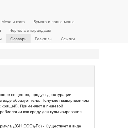
Меха и кожа
Бумага и папье-маше
ы
Чернила и карандаши
ы
Словарь
Реактивы
Ссылки
ующее вещество, продукт денатурации
 в воде образует гели. Получают вывариванием
ых хрящей). Применяют в пищевой
робиологии как среду для культивирования
ормула
(CH
COO)
Fe) - Существует в виде
4
3
2