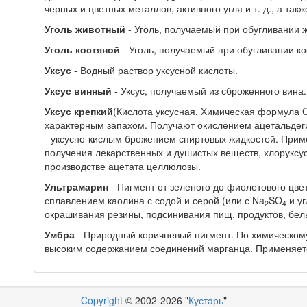
черных и цветных металлов, активного угля и т. д., а такж
Уголь животный
- Уголь, получаемый при обугливании жи
Уголь костяной
- Уголь, получаемый при обугливании ко
Уксус
- Водный раствор уксусной кислоты.
Уксус винный
- Уксус, получаемый из сброженного вина.
Уксус крепкий
(Кислота уксусная. Химическая формула 
характерным запахом. Получают окислением ацетальдеги
- уксусно-кислым брожением спиртовых жидкостей. При
получения лекарственных и душистых веществ, хлоруксус
производстве ацетата целлюлозы.
Ультрамарин
- Пигмент от зеленого до фиолетового цве
сплавлением каолина с содой и серой (или с Na
SO
и уг
2
4
окрашивания резины, подсинивания пищ. продуктов, бель
Умбра
- Природный коричневый пигмент. По химическому 
высоким содержанием соединений марганца. Применяетс
Copyright
© 2002-2026 "
Кустарь
"