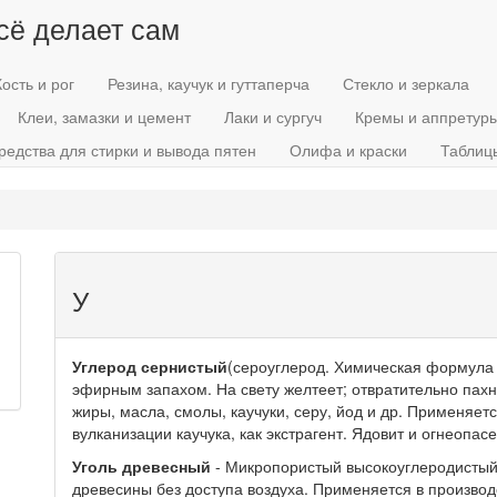
всё делает сам
Кость и рог
Резина, каучук и гуттаперча
Стекло и зеркала
Клеи, замазки и цемент
Лаки и сургуч
Кремы и аппретур
редства для стирки и вывода пятен
Олифа и краски
Таблиц
У
Углерод сернистый
(сероуглерод. Химическая формула
эфирным запахом. На свету желтеет; отвратительно пахн
жиры, масла, смолы, каучуки, серу, йод и др. Применяет
вулканизации каучука, как экстрагент. Ядовит и огнеопасе
Уголь древесный
- Микропористый высокоуглеродистый
древесины без доступа воздуха. Применяется в производ