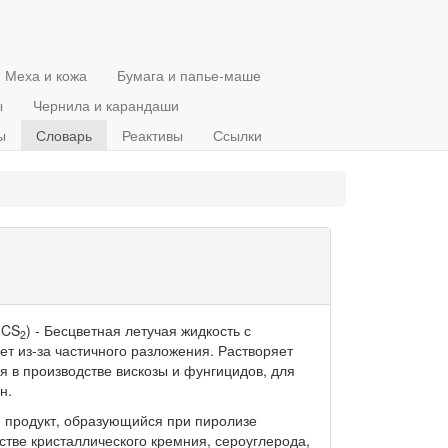
Меха и кожа
Бумага и папье-маше
ы
Чернила и карандаши
ы
Словарь
Реактивы
Ссылки
 CS
) - Бесцветная летучая жидкость с
2
ет из-за частичного разложения. Растворяет
ся в производстве вискозы и фунгицидов, для
н.
 продукт, образующийся при пиролизе
стве кристаллического кремния, сероуглерода,