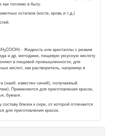
е как топливо в быту.
вотных остатков (кости, кровь и т.д.)
стей.
CH
COOH) - Жидкость или кристаллы с резким
3
да и др. методами, пищевую уксусную кислоту
меняют в пищевой промышленности, для
ных кислот, как растворитель, например в
та (наиб. известен синий), получаемый
лем). Применяется для приготовления красок,
я, бумаги.
составу близок к охре, от которой отличается
я для приготовления красок.