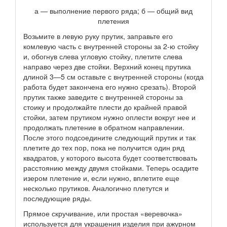
а — выполнение первого ряда; б — общий вид
плетения
Возьмите в левую руку прутик, заправьте его
комлевую часть с внутренней стороны за 2-ю стойку
и, обогнув слева угловую стойку, плетите слева
направо через две стойки. Верхний конец прутика
длиной 3—5 см оставьте с внутренней стороны (когда
работа будет закончена его нужно срезать). Второй
прутик также заведите с внутренней стороны за
стоику и продолжайте плести до крайней правой
стойки, затем прутиком нужно оплести вокруг нее и
продолжать плетение в обратном направлении.
После этого подсоедините следующий прутик и так
плетите до тех пор, пока не получится один ряд
квадратов, у которого высота будет соответствовать
расстоянию между двумя стойками. Теперь осадите
изером плетение и, если нужно, вплетите еще
несколько прутиков. Аналогично плетутся и
последующие ряды.
Прямое скручивание, или простая «веревочка»
используется для украшения изделия при ажурном