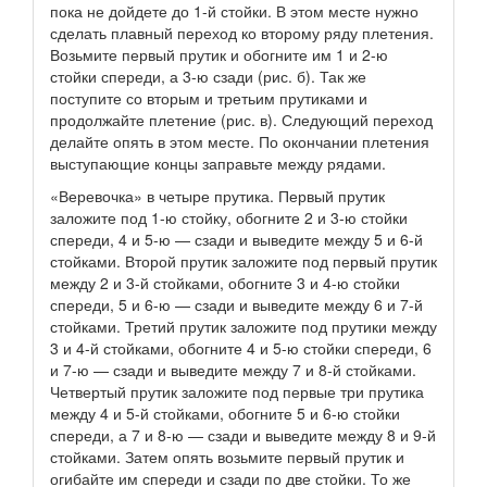
пока не дойдете до 1-й стойки. В этом месте нужно
сделать плавный переход ко второму ряду плетения.
Возьмите первый прутик и обогните им 1 и 2-ю
стойки спереди, а 3-ю сзади (рис. б). Так же
поступите со вторым и третьим прутиками и
продолжайте плетение (рис. в). Следующий переход
делайте опять в этом месте. По окончании плетения
выступающие концы заправьте между рядами.
«Веревочка» в четыре прутика. Первый прутик
заложите под 1-ю стойку, обогните 2 и 3-ю стойки
спереди, 4 и 5-ю — сзади и выведите между 5 и 6-й
стойками. Второй прутик заложите под первый прутик
между 2 и 3-й стойками, обогните 3 и 4-ю стойки
спереди, 5 и 6-ю — сзади и выведите между 6 и 7-й
стойками. Третий прутик заложите под прутики между
3 и 4-й стойками, обогните 4 и 5-ю стойки спереди, 6
и 7-ю — сзади и выведите между 7 и 8-й стойками.
Четвертый прутик заложите под первые три прутика
между 4 и 5-й стойками, обогните 5 и 6-ю стойки
спереди, а 7 и 8-ю — сзади и выведите между 8 и 9-й
стойками. Затем опять возьмите первый прутик и
огибайте им спереди и сзади по две стойки. То же