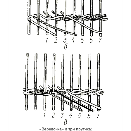
«Веревочка» в три прутика: