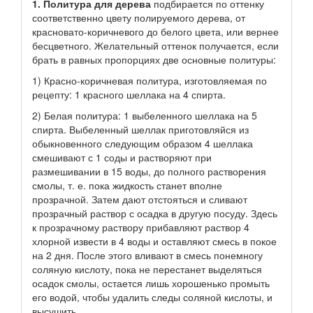
1. Политура для дерева
подбирается по оттенку
соответственно цвету полируемого дерева, от
красновато-коричневого до белого цвета, или вернее
бесцветного. Желательный оттенок получается, если
брать в равных пропорциях две основные политуры:
1) Красно-коричневая политура, изготовляемая по
рецепту: 1 красного шеллака на 4 спирта.
2) Белая политура: 1 выбеленного шеллака на 5
спирта. Выбеленный шеллак приготовляйся из
обыкновенного следующим образом 4 шеллака
смешивают с 1 соды и растворяют при
размешивании в 15 воды, до полного растворения
смолы, т. е. пока жидкость станет вполне
прозрачной. Затем дают отстояться и сливают
прозрачный раствор с осадка в другую посуду. Здесь
к прозрачному раствору прибавляют раствор 4
хлорной извести в 4 воды и оставляют смесь в покое
на 2 дня. После этого вливают в смесь понемногу
соляную кислоту, пока не перестанет выделяться
осадок смолы, остается лишь хорошенько промыть
его водой, чтобы удалить следы соляной кислоты, и
высушить.