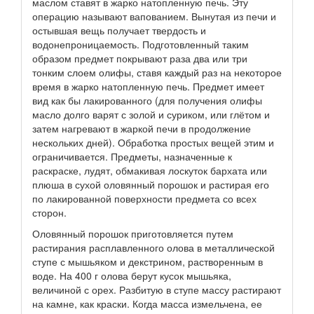
маслом ставят в жарко натопленную печь. Эту
операцию называют вапованием. Вынутая из печи и
остывшая вещь получает твердость и
водонепроницаемость. Подготовленный таким
образом предмет покрывают раза два или три
тонким слоем олифы, ставя каждый раз на некоторое
время в жарко натопленную печь. Предмет имеет
вид как бы лакированного (для получения олифы
масло долго варят с золой и суриком, или глётом и
затем нагревают в жаркой печи в продолжение
нескольких дней). Обработка простых вещей этим и
ограничивается. Предметы, назначенные к
раскраске, лудят, обмакивая лоскуток бархата или
плюша в сухой оловянный порошок и растирая его
по лакированной поверхности предмета со всех
сторон.
Оловянный порошок приготовляется путем
растирания расплавленного олова в металлической
ступе с мышьяком и декстрином, растворенным в
воде. На 400 г олова берут кусок мышьяка,
величиной с орех. Разбитую в ступе массу растирают
на камне, как краски. Когда масса измельчена, ее