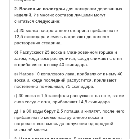
2. Восковые политуры
для полировки деревянных
изделий. Из многих составов лучшими могут
считаться следующие:
а) 25 мелко настроганного стеарина прибавляют к
12,5 скипидара и смесь нагревают до полного
растворения стеарина.
б) Распускают 25 воска в глазированном горшке и
затем, когда воск распустится, сосуд снимают с огня
и прибавляют к воску 40 скипидара.
в) Нагрев 10 копалового лака, прибавляют к нему 40
воска и, когда последний распустится, приливают,
постепенно помешивая, 75 скипидара.
г) 30 воска и 1,5 канифоли распускают на огне, затем
сняв сосуд с огня, прибавляют 14,5 скипидара.
д) На 30 воды берут 2,5 поташа и кипятят, после чего
прибавляют 5 мелко наструганного воска и
нагревают всю смесь до получения однородной
мыльной массы.
3. Целлюлозная политура.
В состав этой политуры