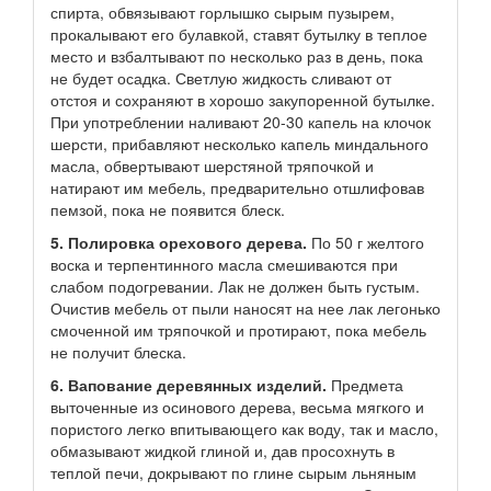
спирта, обвязывают горлышко сырым пузырем,
прокалывают его булавкой, ставят бутылку в теплое
место и взбалтывают по несколько раз в день, пока
не будет осадка. Светлую жидкость сливают от
отстоя и сохраняют в хорошо закупоренной бутылке.
При употреблении наливают 20-30 капель на клочок
шерсти, прибавляют несколько капель миндального
масла, обвертывают шерстяной тряпочкой и
натирают им мебель, предварительно отшлифовав
пемзой, пока не появится блеск.
5. Полировка орехового дерева.
По 50 г желтого
воска и терпентинного масла смешиваются при
слабом подогревании. Лак не должен быть густым.
Очистив мебель от пыли наносят на нее лак легонько
смоченной им тряпочкой и протирают, пока мебель
не получит блеска.
6. Вапование деревянных изделий.
Предмета
выточенные из осинового дерева, весьма мягкого и
пористого легко впитывающего как воду, так и масло,
обмазывают жидкой глиной и, дав просохнуть в
теплой печи, докрывают по глине сырым льняным