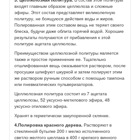
входят главным образом целлюлоза и сложные
эфиры. Этот состав представляет великолепную
политуру, не боящуюся действия воды и жиров.
Полированная этим составом вещь не теряет своего
блеска, будучи даже облита горячей водой. Хорошие
результаты получаются от прибавления к этой
политуре ацетата целлюлозы.
Преимуществом целлюлозной политуры является
также и простое применение ее. Тщательно
отшлифованная вещь смазывается раствором, после
просушки шлифуют шкуркой и затем полируют этим
же раствором ручным способом с помощью тампона
или пневматических пульверизаторов.
Целлюлозная политура состоит из 7 ацетата
целлюлозы, 52 уксусно-метилового эфира, 48
уксусно-этилового эфира.
Хранят в герметически закупоренной склянке.
4.Полировка красного дерева.
Растворяют в
стеклянной бутылке 200 г мелко истолченного
светло-желтого шеллака в 400 г крепкого винного