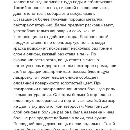
кладут в чашку, наливают туда воды и взбалтывают.
Тонкий порошок олова, висящий в воде, сливают,
дают отстояться, собирают и высушивают.
Оставшийся более тяжелый порошок металла
растирают вторично. Далее предмет раскрашивают,
употребляя только киноварь и сажу, как не
изменяющиеся от действия жара. Раскрашенный
предмет ставят в не очень жаркую печь и, когда
краска подсохнет, покрывают несколько раз тонким
слоем олифы, каждый раз ставя в печь. По
окончании всего этого, вещь ставят в сильно
нагретую печь и держат ее там некоторое время; при
этой операции она принимает весьма блестящую
лакировку, и пожелтевшая олифа сообщает
оловянной поверхности золотистый цвет. При
лакировании и раскрашивании играет большую роль
- температура печи. Слишком большой жар плавит
оловянную поверхность и портит лак, слабый же жар
не дает лаку достаточной твердости. Чем тоньше
слой олифы и больше раз она была наведена и чем
больше раз предмет побывал в печи, тем лучше.
Последний раз держат вещь в печи подольше. Такой
лак не боится горячей воды. Трещины заделываются