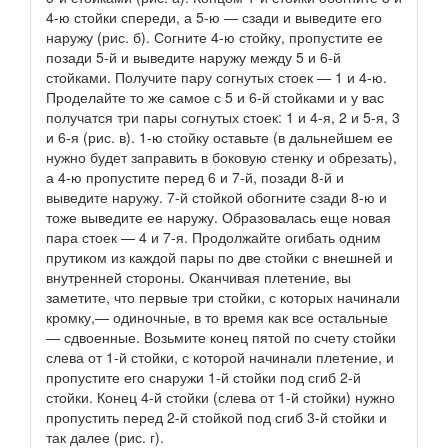
4-ю стойки спереди, а 5-ю — сзади и выведите его
наружу (рис. б). Согните 4-ю стойку, пропустите ее
позади 5-й и выведите наружу между 5 и 6-й
стойками. Получите пару согнутых стоек — 1 и 4-ю.
Проделайте то же самое с 5 и 6-й стойками и у вас
получатся три пары согнутых стоек: 1 и 4-я, 2 и 5-я, 3
и 6-я (рис. в). 1-ю стойку оставьте (в дальнейшем ее
нужно будет заправить в боковую стенку и обрезать),
а 4-ю пропустите перед 6 и 7-й, позади 8-й и
выведите наружу. 7-й стойкой обогните сзади 8-ю и
тоже выведите ее наружу. Образовалась еще новая
пара стоек — 4 и 7-я. Продолжайте огибать одним
прутиком из каждой пары по две стойки с внешней и
внутренней стороны. Оканчивая плетение, вы
заметите, что первые три стойки, с которых начинали
кромку,— одиночные, в то время как все остальные
— сдвоенные. Возьмите конец пятой по счету стойки
слева от 1-й стойки, с которой начинали плетение, и
пропустите его снаружи 1-й стойки под сгиб 2-й
стойки. Конец 4-й стойки (слева от 1-й стойки) нужно
пропустить перед 2-й стойкой под сгиб 3-й стойки и
так далее (рис. г).