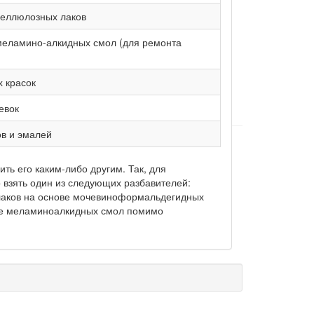
целлюлозных лаков
 меламино-алкидных смол (для ремонта
 красок
евок
в и эмалей
ть его каким-либо другим. Так, для
 взять один из следующих разбавителей:
лаков на основе мочевиноформальдегидных
ове меламиноалкидных смол помимо