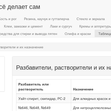
всё делает сам
Кость и рог
Резина, каучук и гуттаперча
Стекло и зеркала
Клеи, замазки и цемент
Лаки и сургуч
Кремы и аппретур
редства для стирки и вывода пятен
Олифа и краски
Таблиц
творители и их назначение
Разбавители, растворители и их 
Разбавитель или
растворитель
Назначение
Уайт-спирит, скипидар, РС-2
Для алкидных красок и
№646, №648, №649
Для нитроцеллюлозных