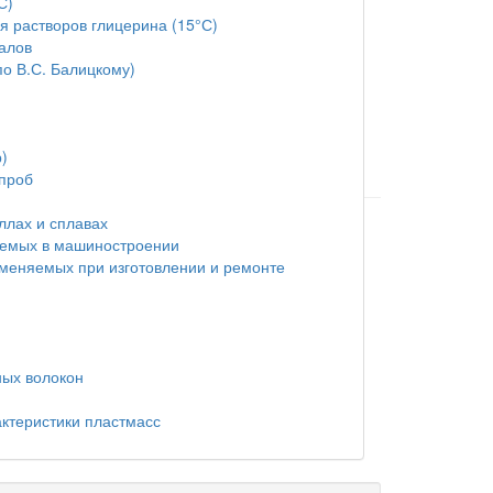
С)
я растворов глицерина (15°С)
алов
о В.С. Балицкому)
)
 проб
ллах и сплавах
яемых в машиностроении
меняемых при изготовлении и ремонте
ных волокон
актеристики пластмасс