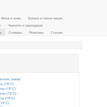
Меха и кожа
Бумага и папье-маше
ы
Чернила и карандаши
ы
Словарь
Реактивы
Ссылки
ллов, газов)
ты (15°С)
оты (15°С)
оты (15°С)
ты (15°С)
(15°С)