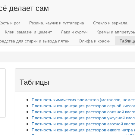
всё делает сам
Кость и рог
Резина, каучук и гуттаперча
Стекло и зеркала
Клеи, замазки и цемент
Лаки и сургуч
Кремы и аппретур
редства для стирки и вывода пятен
Олифа и краски
Таблиц
Таблицы
Плотность химических элементов (металлов, немета
Плотность и концентрация растворов серной кисло
Плотность и концентрация растворов соляной кисл
Плотность и концентрация растворов уксусной кисл
Плотность и концентрация растворов азотной кисло
Плотность и концентрация растворов едкого натра 