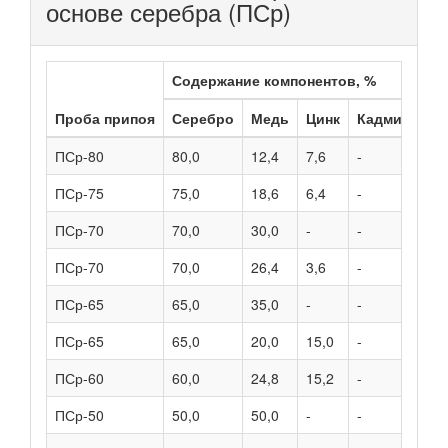
основе серебра (ПСр)
Содержание компонентов, %
Те
Проба припоя
Серебро
Медь
Цинк
Кадмий
На
ПСр-80
80,0
12,4
7,6
-
78
ПСр-75
75,0
18,6
6,4
-
75
ПСр-70
70,0
30,0
-
-
77
ПСр-70
70,0
26,4
3,6
-
74
ПСр-65
65,0
35,0
-
-
79
ПСр-65
65,0
20,0
15,0
-
70
ПСр-60
60,0
24,8
15,2
-
70
ПСр-50
50,0
50,0
-
-
77