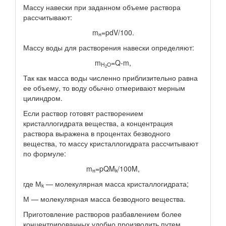
Массу навески при заданном объеме раствора
рассчитывают:
m
=pdV/100.
н
Массу воды для растворения навески определяют:
m
=Q-m,
H
O
2
Так как масса воды численно приблизительно равна
ее объему, то воду обычно отмеривают мерным
цилиндром.
Если раствор готовят растворением
кристаллогидрата вещества, а концентрация
раствора выражена в процентах безводного
вещества, то массу кристаллогидрата рассчитывают
по формуле:
m
=pQM
/100M,
н
k
где М
— молекулярная масса кристаллогидрата;
k
М — молекулярная масса безводного вещества.
Приготовление растворов разбавлением более
концентрированных удобно производить путем