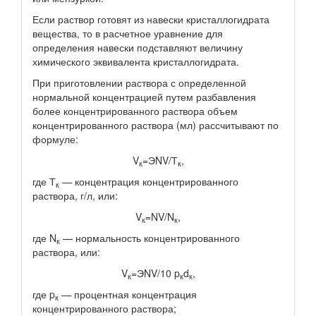
Если раствор готовят из навески кристаллогидрата
вещества, то в расчетное уравнение для
определения навески подставляют величину
химического эквивалента кристаллогидрата.
При приготовлении раствора с определенной
нормальной концентрацией путем разбавления
более концентрированного раствора объем
концентрированного раствора (мл) рассчитывают по
формуле:
V
=ЭNV/Т
,
к
к
где Т
— концентрация концентрированного
к
раствора, г/л, или:
V
=NV/N
,
к
к
где N
— нормальность концентрированного
к
раствора, или:
V
=ЭNV/10 p
d
,
к
к
к
где p
— процентная концентрация
к
концентрированного раствора;