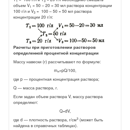
1
3
объем V
= 50 – 20 = 30 мл раствора концентрации
1
100 г/л и V
= 100 – 50 = 50 мл раствора
3
концентрации 20 г/л:
Расчеты при приготовлении растворов
определенной процентной концентрации
Массу навески (г) рассчитывают по формуле:
m
=pQ/100,
н
где p — процентная концентрация раствора;
Q — масса раствора, г.
Если задан объем раствора V, массу раствора
определяют:
Q=dV,
3
где d — плотность раствора, г/см
(может быть
найдена в справочных таблицах).