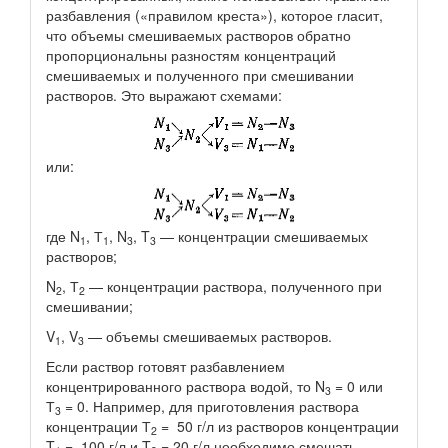
разбавления («правилом креста»), которое гласит,
что объемы смешиваемых растворов обратно
пропорциональны разностям концентраций
смешиваемых и полученного при смешивании
растворов. Это выражают схемами:
или:
где N
, Т
, N
, T
— концентрации смешиваемых
1
1
3
3
растворов;
N
, Т
— концентрации раствора, полученного при
2
2
смешивании;
V
, V
— объемы смешиваемых растворов.
1
3
Если раствор готовят разбавлением
концентрированного раствора водой, то N
= 0 или
3
Т
= 0. Например, для приготовления раствора
3
концентрации Т
= 50 г/л из растворов концентрации
2
T
= 100 г/л и T
= 20 г/л необходимо смешать