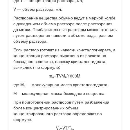
где Т — концентрация раствора, г/л;
V — объем раствора, мл.
Растворение вещества обычно ведут в мерной колбе
с доведением объема раствора после растворения
до метки. Приблизительные растворы можно готовить
путем растворения навески в объеме воды, равном
объему раствора.
Если раствор готовят из навески кристаллогидрата, а
концентрация раствора выражена из расчета на
безводное вещество, навеску кристаллогидрата
вычисляют по формуле:
m
=TVM
/1000M,
н
k
где M
— молекулярная масса кристаллогидрата;
k
М —молекулярная масса безводного вещества.
При приготовлении растворов путем разбавления
более концентрированных объем
концентрированного раствора определяют по
формуле:
V
=VT/T
,
к
k