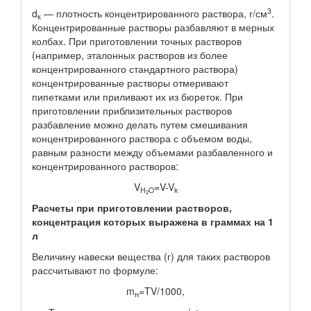
3
d
— плотность концентрированного раствора, г/см
.
к
Концентрированные растворы разбавляют в мерных
колбах. При приготовлении точных растворов
(например, эталонных растворов из более
концентрированного стандартного раствора)
концентрированные растворы отмеривают
пипетками или приливают их из бюреток. При
приготовлении приблизительных растворов
разбавление можно делать путем смешивания
концентрированного раствора с объемом воды,
равным разности между объемами разбавленного и
концентрированного растворов:
V
=V-V
H
O
k
2
Расчеты при приготовлении растворов,
концентрация которых выражена в граммах на 1
л
Величину навески вещества (г) для таких растворов
рассчитывают по формуле:
m
=TV/1000,
н