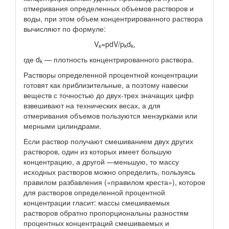
отмеривания определенных объемов растворов и
воды, при этом объем концентрированного раствора
вычисляют по формуле:
V
=pdV/p
d
,
к
k
k
где d
— плотность концентрированного раствора.
k
Растворы определенной процентной концентрации
готовят как приблизительные, а поэтому навески
веществ с точностью до двух-трех значащих цифр
взвешивают на технических весах, а для
отмеривания объемов пользуются мензурками или
мерными цилиндрами.
Если раствор получают смешиванием двух других
растворов, один из которых имеет большую
концентрацию, а другой —меньшую, то массу
исходных растворов можно определить, пользуясь
правилом разбавления («правилом креста»), которое
для растворов определенной процентной
концентрации гласит: массы смешиваемых
растворов обратно пропорциональны разностям
процентных концентраций смешиваемых и