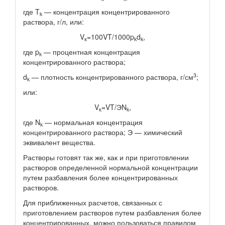
где T
— концентрация концентрированного
k
раствора, г/л, или:
V
=100VT/1000p
d
,
к
k
k
где p
— процентная концентрация
k
концентрированного раствора;
3
d
— плотность концентрированного раствора, г/см
;
k
или:
V
=VT/ЭN
,
к
k
где N
— нормальная концентрация
k
концентрированного раствора; Э — химический
эквивалент вещества.
Растворы готовят так же, как и при приготовлении
растворов определенной нормальной концентрации
путем разбавления более концентрированных
растворов.
Для приближенных расчетов, связанных с
приготовлением растворов путем разбавления более
концентрированных, можно пользоваться правилом