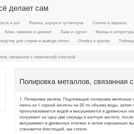
всё делает сам
Кость и рог
Резина, каучук и гуттаперча
Стекло и зеркала
Клеи, замазки и цемент
Лаки и сургуч
Кремы и аппретур
редства для стирки и вывода пятен
Олифа и краски
Таблиц
ов, связанная с химической очисткой
Полировка металлов, связанная с
1. Полировка железа. Подлежащие полировке железные и
смесь из 1 серной кислоты на 20 по объему воды, затем
прополаскивается водой и высушивается в древесных оп
погружают на одну-две секунды в азотную кислоту, после
высушивают в древесных опилках и затем хорошенько вы
становится блестящей, как стекло.