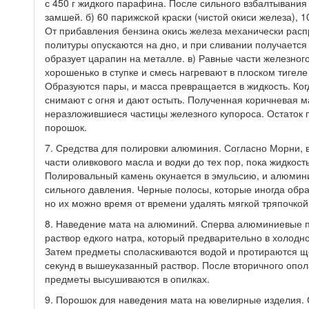
с 450 г жидкого парафина. После сильного взбалтывания
замшей. б) 60 парижской краски (чистой окиси железа), 1
От прибавления бензина окись железа механически расп
политуры опускаются на дно, и при сливании получается
образует царапин на металле. в) Равные части железног
хорошенько в ступке и смесь нагревают в плоском тигеле 
Образуются пары, и масса превращается в жидкость. Ког
снимают с огня и дают остыть. Полученная коричневая м
неразложившиеся частицы железного купороса. Остаток
порошок.
7. Средства для полировки алюминия. Согласно Морни,
части оливкового масла и водки до тех пор, пока жидкост
Полировальный камень окунается в эмульсию, и алюмини
сильного давления. Черные полосы, которые иногда обра
но их можно время от времени удалять мягкой тряпочкой
8. Наведение мата на алюминий. Сперва алюминиевые пр
раствор едкого натра, который предварительно в холод
Затем предметы споласкиваются водой и протираются ще
секунд в вышеуказанный раствор. После вторичного опо
предметы высушиваются в опилках.
9. Порошок для наведения мата на ювелирные изделия. С