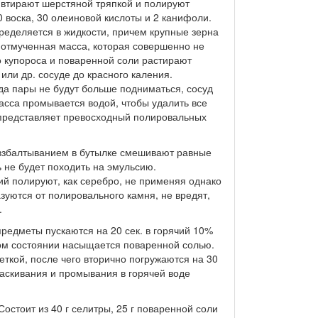
 втирают шерстяной тряпкой и полируют
0 воска, 30 олеиновой кислоты и 2 канифоли.
ределяется в жидкости, причем крупные зерна
 отмученная масса, которая совершенно не
о купороса и поваренной соли растирают
или др. сосуде до красного каления.
да пары не будут больше подниматься, сосуд
асса промывается водой, чтобы удалить все
 представляет превосходный полировальных
 взбалтыванием в бутылке смешивают равные
ь не будет походить на эмульсию.
й полируют, как серебро, не применяя однако
зуются от полировального камня, не вредят,
.
едметы пускаются на 20 сек. в горячий 10%
ном состоянии насыщается поваренной солью.
ткой, после чего вторично погружаются на 30
ласкивания и промывания в горячей воде
остоит из 40 г селитры, 25 г поваренной соли