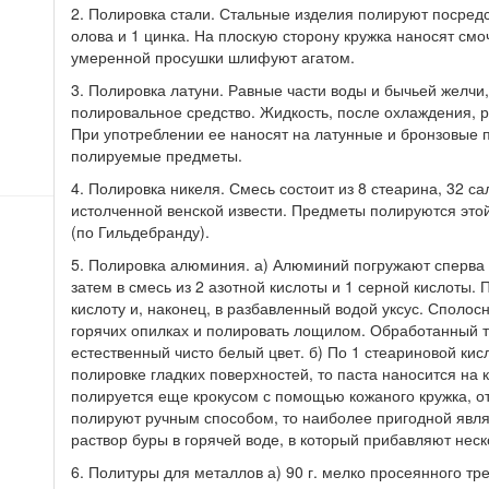
2. Полировка стали. Стальные изделия полируют посредс
олова и 1 цинка. На плоскую сторону кружка наносят смо
умеренной просушки шлифуют агатом.
3. Полировка латуни. Равные части воды и бычьей желчи
полировальное средство. Жидкость, после охлаждения, ра
При употреблении ее наносят на латунные и бронзовые 
полируемые предметы.
4. Полировка никеля. Смесь состоит из 8 стеарина, 32 са
истолченной венской извести. Предметы полируются этой
(по Гильдебранду).
5. Полировка алюминия. а) Алюминий погружают сперва в
затем в смесь из 2 азотной кислоты и 1 серной кислоты. 
кислоту и, наконец, в разбавленный водой уксус. Сполос
горячих опилках и полировать лощилом. Обработанный 
естественный чисто белый цвет. б) По 1 стеариновой кисл
полировке гладких поверхностей, то паста наносится на
полируется еще крокусом с помощью кожаного кружка, от
полируют ручным способом, то наиболее пригодной явля
раствор буры в горячей воде, в который прибавляют нес
6. Политуры для металлов а) 90 г. мелко просеянного тр