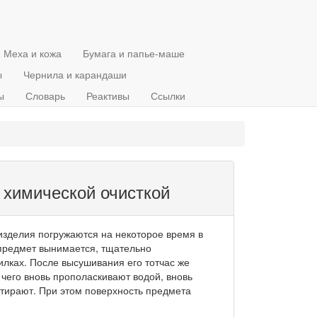
Меха и кожа
Бумага и папье-маше
ы
Чернила и карандаши
ы
Словарь
Реактивы
Ссылки
 химической очисткой
зделия погружаются на некоторое время в
 предмет вынимается, тщательно
илках. После высушивания его тотчас же
 чего вновь прополаскивают водой, вновь
тирают. При этом поверхность предмета