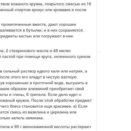
твом кожаного кружка, покрытого смесью из 16
ченный спиртом крокус или кровавик и после
, прокипяченные вместе, дают хорошее
зливается в бутылки, и в них сохраняется.
предметы кистью или погружают в нее
ла, 2 стеаринового масла и 48 мелко
 пастой при помощи круга, оклеенного сукном
 сильный раствор едкого кали или натрия, а
После этого его кладут в чистую азотную
нув хорошенько в проточной воде, высушить в
таким образом алюминий приобретает свой
оты и глины, 6 трепела. Если дело идет о
 кожаный кружок. После этой обработки предмет
чего блеск становится еще красивее. в) Если
ется смесь из вазелина и церезина или
колько капель аммиака.
епела и 90 г виннокаменной кислоты растирают