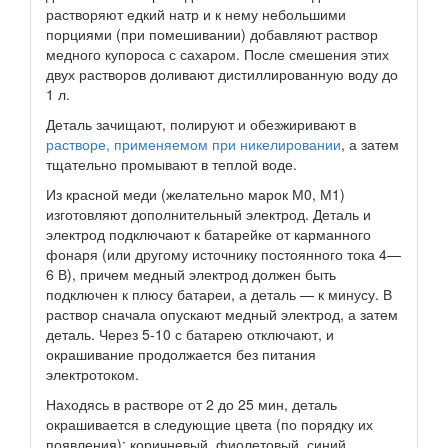
растворяют едкий натр и к нему небольшими
порциями (при помешивании) добавляют раствор
медного купороса с сахаром. После смешения этих
двух растворов доливают дистиллированную воду до
1 л.
Деталь зачищают, полируют и обезжиривают в
растворе, применяемом при никелировании
, а затем
тщательно промывают в теплой воде.
Из красной меди (желательно марок М0, М1)
изготовляют дополнительный электрод. Деталь и
электрод подключают к батарейке от карманного
фонаря (или другому источнику постоянного тока 4—
6 В), причем медный электрод должен быть
подключен к плюсу батареи, а деталь — к минусу. В
раствор сначала опускают медный электрод, а затем
деталь. Через 5-10 с батарею отключают, и
окрашивание продолжается без питания
электротоком.
Находясь в растворе от 2 до 25 мин, деталь
окрашивается в следующие цвета (по порядку их
появления): коричневый, фиолетовый, синий,