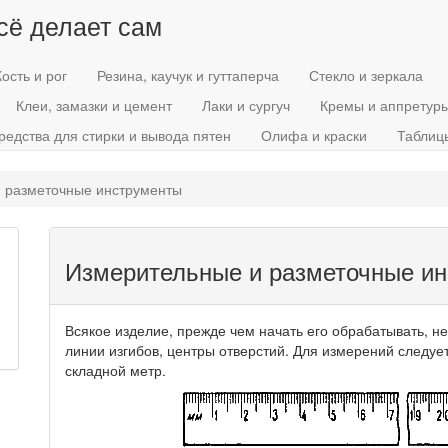
всё делает сам
Кость и рог
Резина, каучук и гуттаперча
Стекло и зеркала
Клеи, замазки и цемент
Лаки и сургуч
Кремы и аппретур
редства для стирки и вывода пятен
Олифа и краски
Таблиц
 разметочные инструменты
Измерительные и разметочные и
Всякое изделие, прежде чем начать его обрабатывать, н
линии изгибов, центры отверстий. Для измерений следуе
складной метр.