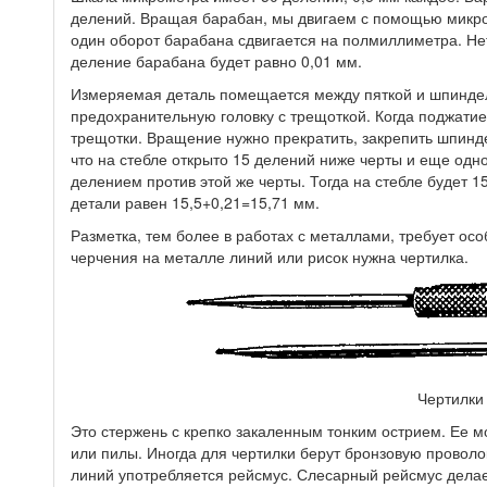
делений. Вращая барабан, мы двигаем с помощью микро
один оборот барабана сдвигается на полмиллиметра. Нет
деление барабана будет равно 0,01 мм.
Измеряемая деталь помещается между пяткой и шпинде
предохранительную головку с трещоткой. Когда поджатие
трещотки. Вращение нужно прекратить, закрепить шпинд
что на стебле открыто 15 делений ниже черты и еще одн
делением против этой же черты. Тогда на стебле будет 1
детали равен 15,5+0,21=15,71 мм.
Разметка, тем более в работах с металлами, требует осо
черчения на металле линий или рисок нужна чертилка.
Чертилки
Это стержень с крепко закаленным тонким острием. Ее мо
или пилы. Иногда для чертилки берут бронзовую провол
линий употребляется рейсмус. Слесарный рейсмус делает