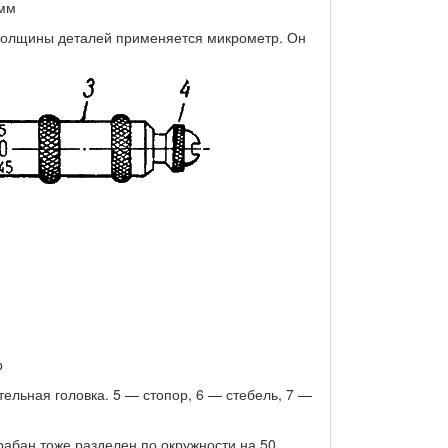
 мм
толщины деталей применяется микрометр. Он
р
ельная головка. 5 — стопор, 6 — стебель, 7 —
рабан тоже разделен по окружности на 50