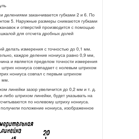
уль
 делениями заканчивается губками 2 и 6. По
винтом 5. Наружные размеры снимаются губками
ы канавок и отверстий производится с помощью
 шкалой для отсчета дробных долей
й делать измерения с точностью до 0,1 мм.
ельно, каждое деление нониуса равно 0,9 мм,
ичина и является пределом точности измерения
й штрих нониуса совпадает с нолевым штрихом
трих нониуса совпал с первым штрихом
1 мм.
м линейки зазор увеличится до 0,2 мм и т. д.
м-либо штрихом линейки, будет указывать на
считываются по нолевому штриху нониуса.
 получили положение нониуса, изображенное