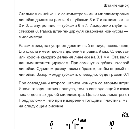
Штангенцирк
Стальная линейка 1 с сантиметровыми и миллиметровыми
линейке движется рамка 4 с губками 3 и 7 и зажимным 
2 и 3, а внутренние — губками 6 и 7. Измерение глубин
стержня 8. Рамка штангенциркуля снабжена нониусом —
миллиметра.
Рассмотрим, как устроен десятичный нониус, позволяющи
Его шкала имеет десять делений и равна 9 мм. Следоват
или короче каждого деления линейки на 0,1 мм. Эта вел
данным штангенциркулем. При сомкнутых губках нолево
линейки. Сдвинем рамку таким образом, чтобы первый ш
линейки. Зазор между губками, очевидно, будет равен 0,
При совпадении второго штриха нониуса со вторым штрихо
Иначе говоря, штрих нониуса, точно совпадающий с каки
число десятых долей миллиметра. Целые миллиметры от
Предположим, что при измерении толщины пластины мы
на следующем рисунке.