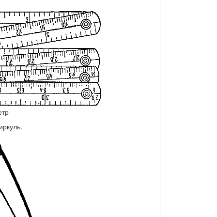
етр
иркуль.