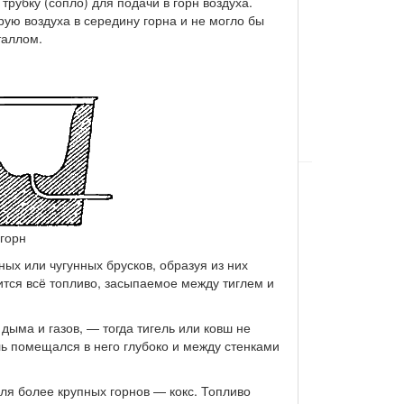
рубку (сопло) для подачи в горн воздуха.
рую воздуха в середину горна и не могло бы
таллом.
горн
ых или чугунных брусков, образуя из них
жится всё топливо, засыпаемое между тиглем и
дыма и газов, — тогда тигель или ковш не
ль помещался в него глубоко и между стенками
для более крупных горнов — кокс. Топливо