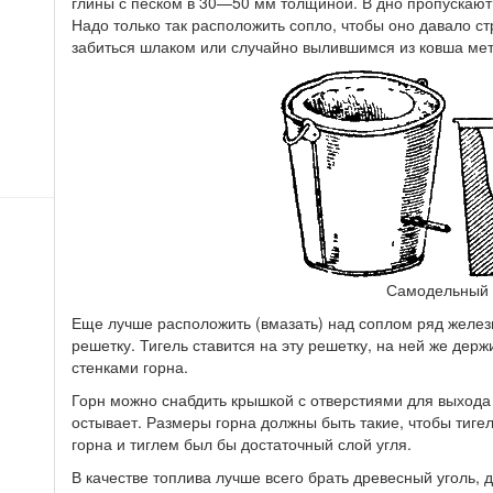
глины с песком в 30—50 мм толщиной. В дно пропускают т
Надо только так расположить сопло, чтобы оно давало ст
забиться шлаком или случайно вылившимся из ковша ме
Самодельный 
Еще лучше расположить (вмазать) над соплом ряд железн
решетку. Тигель ставится на эту решетку, на ней же дер
стенками горна.
Горн можно снабдить крышкой с отверстиями для выхода 
остывает. Размеры горна должны быть такие, чтобы тиге
горна и тиглем был бы достаточный слой угля.
В качестве топлива лучше всего брать древесный уголь, 