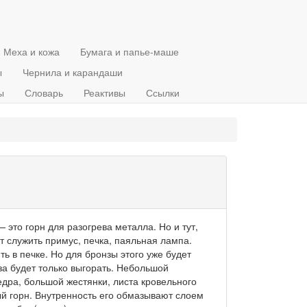
Меха и кожа
Бумага и папье-маше
ы
Чернила и карандаши
ы
Словарь
Реактивы
Ссылки
то горн для разогрева металла. Но и тут,
ет служить примус, печка, паяльная лампа.
 в печке. Но для бронзы этого уже будет
за будет только выгорать. Небольшой
едра, большой жестянки, листа кровельного
й горн. Внутренность его обмазывают слоем