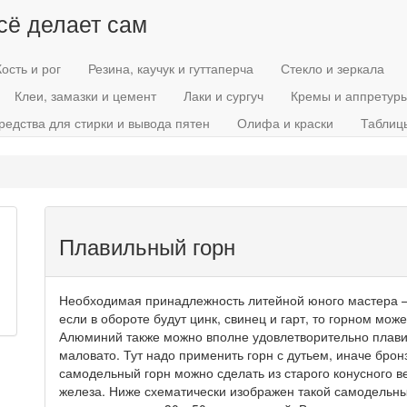
всё делает сам
Кость и рог
Резина, каучук и гуттаперча
Стекло и зеркала
Клеи, замазки и цемент
Лаки и сургуч
Кремы и аппретур
редства для стирки и вывода пятен
Олифа и краски
Таблиц
Плавильный горн
Необходимая принадлежность литейной юного мастера — э
если в обороте будут цинк, свинец и гарт, то горном мож
Алюминий также можно вполне удовлетворительно плавить
маловато. Тут надо применить горн с дутьем, иначе брон
самодельный горн можно сделать из старого конусного в
железа. Ниже схематически изображен такой самодельны