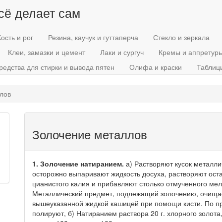
всё делает сам
Кость и рог
Резина, каучук и гуттаперча
Стекло и зеркала
Клеи, замазки и цемент
Лаки и сургуч
Кремы и аппретур
редства для стирки и вывода пятен
Олифа и краски
Таблиц
лов
Золочение металлов
1. Золочение натиранием.
а) Растворяют кусок металлич
осторожно выпаривают жидкость досуха, растворяют оста
цианистого калия и прибавляют столько отмученного мел
Металлический предмет, подлежащий золочению, очищает
вышеуказанной жидкой кашицей при помощи кисти. По п
полируют, б) Натиранием раствора 20 г. хлорного золота,