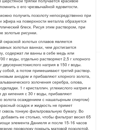
щи шерстяной тряпки получается красивое
помнить о его чрезвычайной ядовитости.
можно получить позолоту непосредственно при
и эфира на поверхности металла образуется
ллический блеск. Рисуя этим раствором, при
е золотые рисунки.
 окраской золотых сплавов является
авных золотых ваннах, чем достигается
му, содержат ли ванны в себе медь или
00 г воды, отдельно растворяют 2,5 г хлорного
 г двусернистокислого натрия в 150 г воды.
 собой, а потом примешивают третий раствор.
иновым анодом и прибавляют хлорного золота,
гальванического золочения серебра, олова,
кладки. 1 г кристаллич. углекислого натрия и
 до кипения с 30 г воды, прибавляют
ого золота осаждением с нашатырным спиртом)
 красный осадок и жидкость не примет
т сквозь тонкую фильтровальную бумагу. Во
 добавить ее столько, чтобы фильтрат весил 65
омощи элемента Даниеля и после 15-16 часов
елезную проволоку покрыть матовой позолотой,