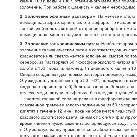
камня, 100 г. воды и 100 г. отмученного мела при помо
золочение. При работе с цианистым калием необходимо 
2. Золочение эфирным раствором.
На железе и стали 
помощи раствора хлорного золота в эфире. По испарени
тонкий слой золота, который от трения приобретает мета
помощи пера, можно получить на железе и стали красивы
3. Золочение гальваническим путем.
Наиболее прочной
золочение гальваническим путем в соответствующих сост
красноватое или светло-желтое золочение, смотря по то
серебро. а) Растворяют 60 г фосфорнокислого натрия в 7
золота в 150 г воды и, наконец, 1 г цианистого калия и 10
Сперва соединяют два первых раствора понемногу между
Эту жидкость употребляют при 50—62°, пользуются плат
когда раствор истощен. б) Золотая ванна по Зельми для 
железа, меди, латуни, альфенида без предшествующей под
1 г желтой кровяной соли нагревают в фарфоровой чашке
осажденное гремучее золото (полученное из 50 г хлорн
кипятят в течение 12 мин., пока не образуется пушистый
красивого золотистого цвета, снимают с огня и фильтрую
время кипения нужно заменять испаряющуюся воду, т. е.
г. Эту золотую ванну применяют со слабым током при п
получается красивая матовая позолота.
в) Если хотят ж