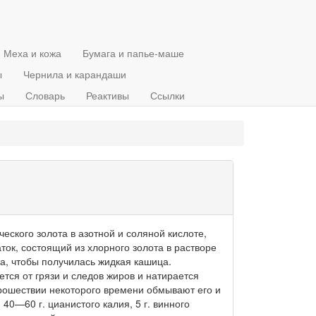
Меха и кожа
Бумага и папье-маше
ы
Чернила и карандаши
ы
Словарь
Реактивы
Ссылки
еского золота в азотной и соляной кислоте,
ток, состоящий из хлорного золота в растворе
а, чтобы получилась жидкая кашица.
ся от грязи и следов жиров и натирается
рошествии некоторого времени обмывают его и
 40—60 г. цианистого калия, 5 г. винного