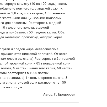
ю серную кислоту (10 на 100 воды); затем
рибавлено немного голландской сажи, и,
й из 1,6 кг едкого натрия, 1,5 г винного
 ее жестяными или цинковыми полосами.
ва для позолоты. Растворяют, с одной
10 г хлорного золота; с другой
оды и прибавляют 50 г едкого калия. Оба
уда железную проволоку, которую через
грязи и следов жира металлические
 прикасаются цинковой палочкой. От этого
ким слоем золота: а) Растворяют в 2 л горячей
желтой кровяной соли и 65 г поваренной соли.
 золота, 5 частей цианистого калия, 50 частей
соли растворяют в 1000 частях
нагревании. в) 1 часть хлорного золота, 3
асти угленатриевой соли растворяют в 150
тся на холоде.
Автор: Г. Бродерсен