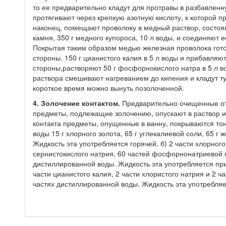
то ее предварительно кладут для протравы в разбавленну
протягивают через крепкую азотную кислоту, к которой п
наконец, помещают проволоку в медный раствор, состоящи
камня, 350 г медного купороса, 10 л воды, и соединяют
Покрытая таким образом медью железная проволока гото
стороны, 150 г цианистого калия в 5 л воды и прибавляют 
стороны,растворяют 50 г фосфорнокислого натра в 5 л в
раствора смешивают нагреванием до кипения и кладут т
короткое время можно вынуть позолоченной.
4. Золочение контактом.
Предварительно очищенные от 
предметы, подлежащие золочению, опускают в раствор и
контакта предметы, опущенные в ванну, покрываются тон
воды 15 г хлорного золота, 65 г углекалиевой соли, 65 г 
Жидкость эта употребляется горячей. б) 2 части хлорного
сернистокислого натрия, 60 частей фосфорнонатриевой 
дистиллированной воды. Жидкость эта употребляется при 
части цианистого калия, 2 части хлористого натрия и 2 ч
частях дистиллированной воды. Жидкость эта употребляе