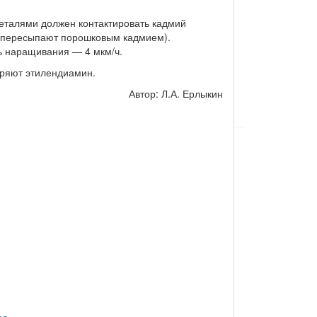
еталями должен контактировать кадмий
и пересыпают порошковым кадмием).
ть наращивания — 4 мкм/ч.
оряют этилендиамин.
Автор: Л.А. Ерлыкин