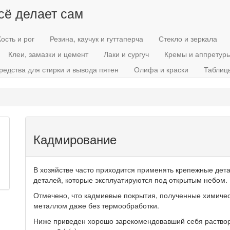
всё делает сам
Кость и рог
Резина, каучук и гуттаперча
Стекло и зеркала
Клеи, замазки и цемент
Лаки и сургуч
Кремы и аппретур
редства для стирки и вывода пятен
Олифа и краски
Таблиц
Кадмирование
В хозяйстве часто приходится применять крепежные дет
деталей, которые эксплуатируются под открытым небом.
Отмечено, что кадмиевые покрытия, полученные химиче
металлом даже без термообработки.
Ниже приведен хорошо зарекомендовавший себя раствор