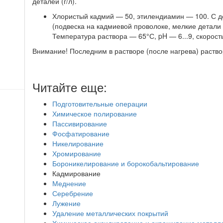
деталей (г/л).
Хлористый кадмий — 50, этилендиамин — 100. С д
(подвеска на кадмиевой проволоке, мелкие детал
Температура раствора — 65°С, pH — 6...9, скорос
Внимание! Последним в растворе (после нагрева) раств
Читайте еще:
Подготовительные операции
Химическое полирование
Пассивирование
Фосфатирование
Никелирование
Хромирование
Бороникелирование и борокобальтирование
Кадмирование
Меднение
Серебрение
Лужение
Удаление металлических покрытий