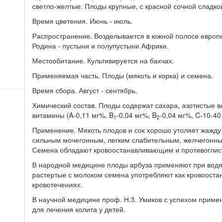
светло-желтые. Плоды крупные, с красной сочной сладкой
Время цветения. Июнь - июль.
Распространение. Возделывается в южной полосе европе
Родина - пустыни и полупустыни Африки.
Местообитание. Культивируется на бахчах.
Применяемая часть. Плоды (мякоть и корка) и семена.
Время сбора. Август - сентябрь.
Химический состав. Плоды содержат сахара, азотистые в
витамины (A-0,11 мг%, B
-0,04 мг%, B
-0,04 мг%, C-10-40
1
2
Применение. Мякоть плодов и сок хорошо утоляет жажду
сильным мочегонным, легким слабительным, желчегонны
Семена обладают кровоостанавливающим и противоглис
В народной медицине плоды арбуза применяют при водян
растертые с молоком семена употребляют как кровоост
кровотечениях.
В научной медицине проф. Н.3. Умиков с успехом приме
для лечения колита у детей.