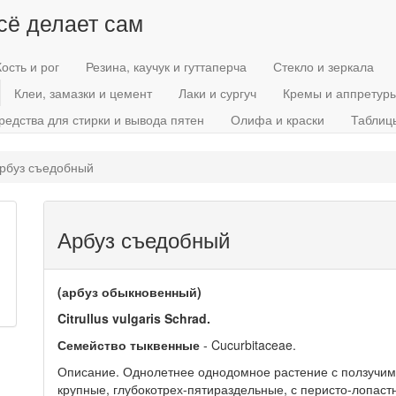
всё делает сам
Кость и рог
Резина, каучук и гуттаперча
Стекло и зеркала
Клеи, замазки и цемент
Лаки и сургуч
Кремы и аппретур
редства для стирки и вывода пятен
Олифа и краски
Таблиц
рбуз съедобный
Арбуз съедобный
(арбуз обыкновенный)
Citrullus vulgaris Schrad.
Семейство тыквенные
- Cucurbitaceae.
Описание. Однолетнее однодомное растение с ползучим
крупные, глубокотрех-пятираздельные, с перисто-лопас