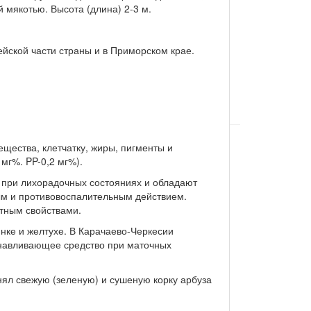
 мякотью. Высота (длина) 2-3 м.
йской части страны и в Приморском крае.
ещества, клетчатку, жиры, пигменты и
 мг%. PP-0,2 мг%).
 при лихорадочных состояниях и обладают
м и противовоспалительным действием.
тным свойствами.
ке и желтухе. В Карачаево-Черкесии
анавливающее средство при маточных
нял свежую (зеленую) и сушеную корку арбуза