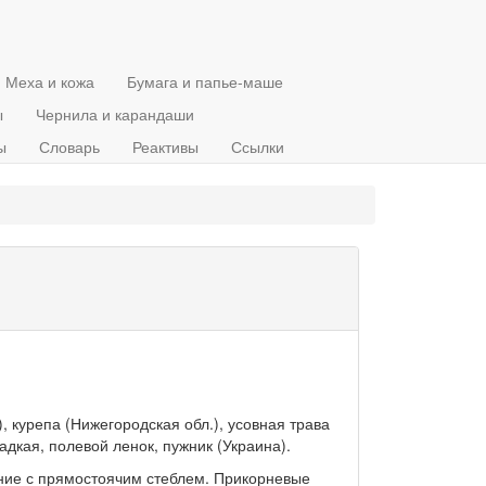
Меха и кожа
Бумага и папье-маше
ы
Чернила и карандаши
ы
Словарь
Реактивы
Ссылки
 курепа (Нижегородская обл.), усовная трава
ладкая, полевой ленок, пужник (Украина).
ние с прямостоячим стеблем. Прикорневые