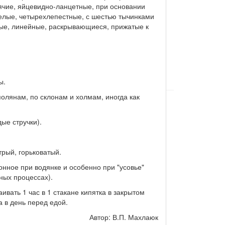
ячие, яйцевидно-ланцетные, при основании
елые, четырехлепестные, с шестью тычинками
ные, линейные, раскрывающиеся, прижатые к
ы.
полянам, по склонам и холмам, иногда как
ые стручки).
трый, горьковатый.
нное при водянке и особенно при "усовье"
ных процессах).
вать 1 час в 1 стакане кипятка в закрытом
а в день перед едой.
Автор: В.П. Махлаюк