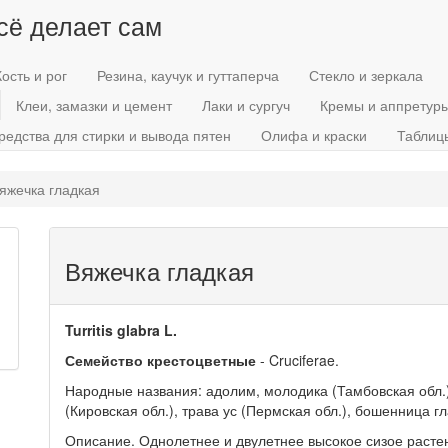
всё делает сам
Кость и рог
Резина, каучук и гуттаперча
Стекло и зеркала
Клеи, замазки и цемент
Лаки и сургуч
Кремы и аппретур
редства для стирки и вывода пятен
Олифа и краски
Таблиц
яжечка гладкая
Вяжечка гладкая
Turritis glabra L.
Семейство крестоцветные
- Cruciferae.
Народные названия: адолим, молодика (Тамбовская обл.),
(Кировская обл.), трава ус (Пермская обл.), бошенница г
Описание. Однолетнее и двулетнее высокое сизое расте