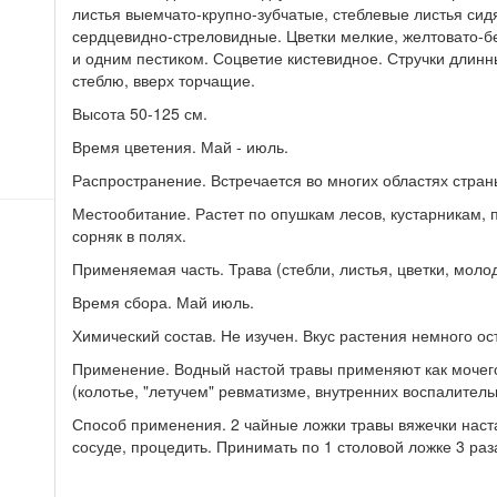
листья выемчато-крупно-зубчатые, стеблевые листья сид
сердцевидно-стреловидные. Цветки мелкие, желтовато-б
и одним пестиком. Соцветие кистевидное. Стручки длин
стеблю, вверх торчащие.
Высота 50-125 см.
Время цветения. Май - июль.
Распространение. Встречается во многих областях стран
Местообитание. Растет по опушкам лесов, кустарникам, 
сорняк в полях.
Применяемая часть. Трава (стебли, листья, цветки, молод
Время сбора. Май июль.
Химический состав. Не изучен. Вкус растения немного ос
Применение. Водный настой травы применяют как мочего
(колотье, "летучем" ревматизме, внутренних воспалитель
Способ применения. 2 чайные ложки травы вяжечки настаи
сосуде, процедить. Принимать по 1 столовой ложке 3 раз