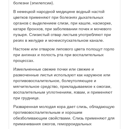
болезни (эпилепсии).
В немецкой народной медицине водный настой
цветков применяют при болезнях дыхательных
органов с выделением слизи, при кашле, насморке,
катаре бронхов, при заболевании почек и мочевого
пузыря. Слизистый отвар листьев употребляют при
резях в желудке и мочеиспускательном канале.
Настоем или отваром липового цвета полощут горло
при ангинах и полость рта при воспалительных
процессах.
Измельченные свежие почки или свежие и
размоченные листья используют как наружное или
противовоспалительное, болеутоляющее и
мягчительное средство, прикладываемое к ожогам,
воспалительным уплотнениям, язвам, и применяют
при груднице.
Разваренная молодая кора дает слизь, обладающую
противовоспалительным и хорошим
обезболивающим свойствами. Слизь применяют для
примачивания ожогов, геморроидальных