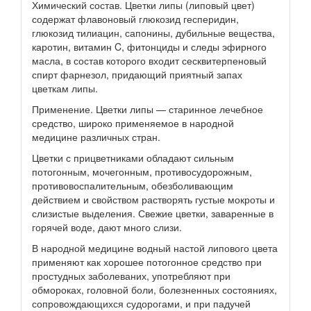
Химический состав. Цветки липы (липовый цвет)
содержат флавоновый глюкозид гесперидин,
глюкозид тилиацин, сапонины, дубильные вещества,
каротин, витамин C, фитонциды и следы эфирного
масла, в состав которого входит сесквитерпеновый
спирт фарнезол, придающий приятный запах
цветкам липы.
Применение. Цветки липы — старинное лечебное
средство, широко применяемое в народной
медицине различных стран.
Цветки с прицветниками обладают сильным
потогонным, мочегонным, противосудорожным,
противовоспалительным, обезболивающим
действием и свойством растворять густые мокроты и
слизистые выделения. Свежие цветки, заваренные в
горячей воде, дают много слизи.
В народной медицине водный настой липового цвета
применяют как хорошее потогонное средство при
простудных заболеваних, употребляют при
обмороках, головной боли, болезненных состояниях,
сопровождающихся судорогами, и при падучей