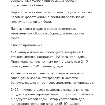
воспаленных узлов и при ревматических и
подагрических болях.
Порошком из семян липы пользуются для остановки
носовых кровотечений, а листьями обвязывают
голову при головной боли.
Липовый цвет входит в состав потогонных,
мягчительных сборов и сборов для полоскания
горла.
Способ применения.
1) 1 чайную ложку липового цвета заварить в 1
стакане кипятка, настаивать 1/2 часа, процедить.
Принимать на ночь теплым по 1 стакану или 2—3
раза в день по 1/2 стакана до еды.
2) 3—4 ложки листьев липы обварить кипятком,
завернуть в марлю. Употреблять в качестве
болеутоляющих и противовоспалительных припарок.
3) 20 г липового цвета заварить в стакане кипятка,
остудить до температуры парного молока, прибавить
5 г двууглекислой соды. Отвар употреблять для
полоскания горла при ангинах (Е. Ю. Шасс).