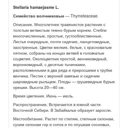
Stellaria hamaejasme L.
Семейство волчниковые
— Thymeleaceae.
Описание. Многолетнее травянистое растение с
толстым ветвистым темно-бурым корнем. Стебли
многочисленные, простые, густооблиственные.
Листья очередные, почти сидячие, ланцетовидные,
заостренные. Цветки мелкие, белые, с красноватым
пятном, собраны на концах ветвей в головчатые
соцветия. Околоцветник простой, венчиковидный,
воронковидный, с десятью тычинками,
расположенными в два ряда и приросшими к трубке
венчика. Пестик с верхней завязью и сидячим
шаровидным рыльцем. Плоды — грушевидные бурые
орешки. Высота 20—40 см.
Время цветения. Июнь — июль.
Распространение. Встречается в южной части
Восточной Сибири. В Забайкалье образует заросли.
Местообитание. Растет по степям, степным склонам,
сухим склонам гор и сопок и по опушкам сосновых,