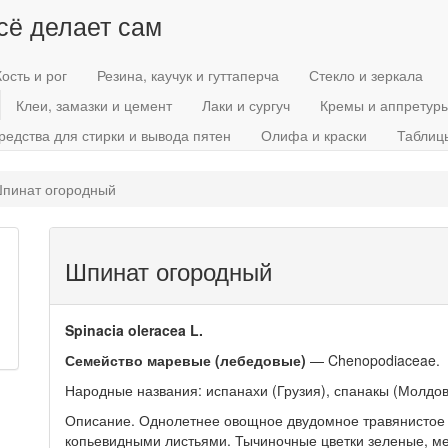
всё делает сам
Кость и рог
Резина, каучук и гуттаперча
Стекло и зеркала
Клеи, замазки и цемент
Лаки и сургуч
Кремы и аппретур
редства для стирки и вывода пятен
Олифа и краски
Таблиц
пинат огородный
Шпинат огородный
Spinacia oleracea L.
Семейство маревые (лебедовые)
— Chenopodiaceae.
Народные названия: испанахи (Грузия), спанакы (Молдов
Описание. Однолетнее овощное двудомное травянистое 
копьевидными листьями. Тычиночные цветки зеленые, ме