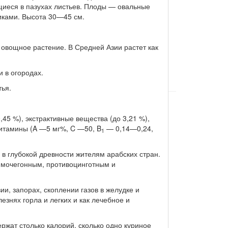
щиеся в пазухах листьев. Плоды — овальные
иками. Высота 30—45 см.
 овощное растение. В Средней Азии растет как
 в огородах.
тья.
,45 %), экстрактивные вещества (до 3,21 %),
витамины (A —5 мг%, C —50, B
— 0,14—0,24,
1
в глубокой древности жителям арабских стран.
 мочегонным, противоцинготным и
и, запорах, скоплении газов в желудке и
езнях горла и легких и как лечебное и
ржат столько калорий, сколько одно куриное