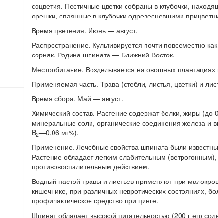
соцветия. Пестичные цветки собраны в клубочки, находя
орешки, спаянные в клубочки одревесневшими прицветн
Время цветения. Июнь — август.
Распространение. Культивируется почти повсеместно как
сорняк. Родина шпината — Ближний Восток.
Местообитание. Возделывается на овощных плантациях и
Применяемая часть. Трава (стебли, листья, цветки) и лис
Время сбора. Май — август.
Химический состав. Растение содержат белки, жиры (до 0
минеральные соли, органические соединения железа и 
B
—0,06 мг%).
2
Применение. Лечебные свойства шпината были известны 
Растение обладает легким слабительным (ветрогонным),
противовоспалительным действием.
Водный настой травы и листьев применяют при малокрови
кишечнике, при различных невротических состояниях, бол
профилактическое средство при цинге.
Шпинат обладает высокой питательностью (200 г его соде