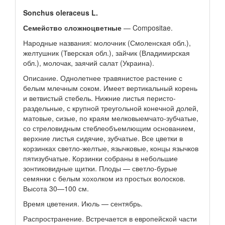
Sonchus oleraceus L.
Семейство сложноцветные
— Compositae.
Народные названия: молочник (Смоленская обл.),
желтушник (Тверская обл.), зайчик (Владимирская
обл.), молочак, заячий салат (Украина).
Описание. Однолетнее травянистое растение с
белым млечным соком. Имеет вертикальный корень
и ветвистый стебель. Нижние листья перисто-
раздельные, с крупной треугольной конечной долей,
матовые, сизые, по краям мелковыемчато-зубчатые,
со стреловидным стеблеобъемлющим основанием,
верхние листья сидячие, зубчатые. Все цветки в
корзинках светло-желтые, язычковые, концы язычков
пятизубчатые. Корзинки собраны в небольшие
зонтиковидные щитки. Плоды — светло-бурые
семянки с белым хохолком из простых волосков.
Высота 30—100 см.
Время цветения. Июль — сентябрь.
Распространение. Встречается в европейской части