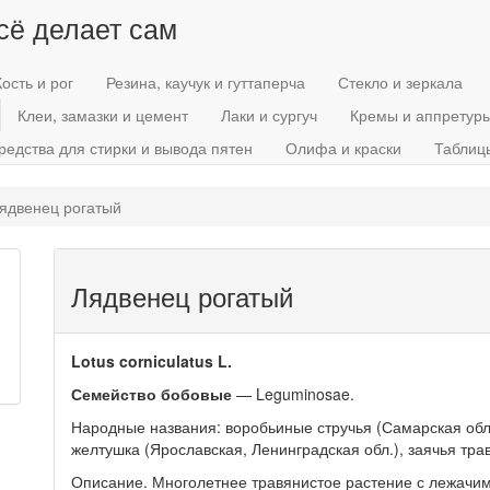
всё делает сам
Кость и рог
Резина, каучук и гуттаперча
Стекло и зеркала
Клеи, замазки и цемент
Лаки и сургуч
Кремы и аппретур
редства для стирки и вывода пятен
Олифа и краски
Таблиц
ядвенец рогатый
Лядвенец рогатый
Lotus corniculatus L.
Семейство бобовые
— Leguminosae.
Народные названия: воробьиные стручья (Самарская обл.
желтушка (Ярославская, Ленинградская обл.), заячья трав
Описание. Многолетнее травянистое растение с лежач