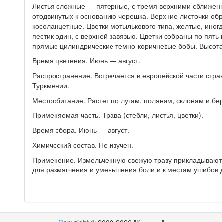
Листья сложные — пятерные, с тремя верхними сближенн
отодвинутых к основанию черешка. Верхние листочки об
косоланцетные. Цветки мотылькового типа, желтые, иног
пестик один, с верхней завязью. Цветки собраны по пят
прямые цилиндрические темно-коричневые бобы. Высот
Время цветения. Июнь — август.
Распространение. Встречается в европейской части стран
Туркмении.
Местообитание. Растет по лугам, полянам, склонам и бе
Применяемая часть. Трава (стебли, листья, цветки).
Время сбора. Июнь — август.
Химический состав. Не изучен.
Применение. Измельченную свежую траву прикладывают 
для размягчения и уменьшения боли и к местам ушибов 