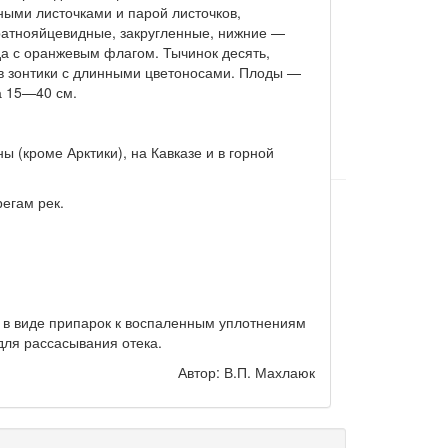
ыми листочками и парой листочков,
ратнояйцевидные, закругленные, нижние —
да с оранжевым флагом. Тычинок десять,
ь в зонтики с длинными цветоносами. Плоды —
а 15—40 см.
ы (кроме Арктики), на Кавказе и в горной
регам рек.
в виде припарок к воспаленным уплотнениям
для рассасывания отека.
Автор: В.П. Махлаюк