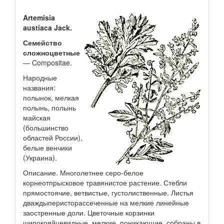
Artemisia
austiaca Jack.
Семейство
сложноцветные
— Compositae.
Народные
названия:
полынок, мелкая
полынь, полынь
майская
(большинство
областей России),
белые венчики
(Украина).
Описание. Многолетнее серо-белое
корнеотпрысковое травянистое растение. Стебли
прямостоячие, ветвистые, густолиственные. Листья
дваждыперисторассеченные на мелкие линейные
заостренные доли. Цветочные корзинки
широкояйцевидные, мелкие, поникающие, собраны в