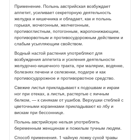
Применение. Полынь австрийская возбуждает
аппетит, усиливает секреторную деятельность
желудка и кишечника и обладает, как и полынь
горькая, мочегонным, желчегонным,
противоглистным, потогонным, жаропонижающим,
противорвотным и противосудорожным действием и
слабым усыпляющим свойством.
Водный настой растения употребляют для
возбуждения аппетита и усиления деятельности
желудочно-кишечного тракта, при малярии, водянке,
болезнях печени и селезенки, подагре и как
противосудорожное и противорвотное средство.
Свежие листья прикладывают к подошвам и икрам
ног при отеках, а листья, растертые с яичным
белком, — к синякам от ушибов. Верхушки стеблей с
цветочными корзинками прикладывают ко лбу и
вискам при бессоннице.
Полынь австрийскую нельзя употреблять
беременным женщинам и пожилым тучным людям.
Способ применения. 1 чайную ложку сухой травы