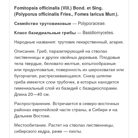
Fomitopsis officinalis (Vill.) Bond. et Sing.
(Polyporus officinalis Fries., Fomes laricus Murr.).
Семейство трутовиковые
— Polyporaceae.
Класс базидиальные грибы
— Basidiomycetes.
Народные названия: трутовик лекарственный, агарик.
Описание. Гриб, паразитирующий на стволах
лиственницы и других хвойных деревьев. Плодовые
тела твердые, беловато-желтые, копытообразные
или продолговатые, поверхность их шероховатая или
бугорчатая, растрескивающаяся. Снизу шляпки
гриба имеются слои трубочек, в которых находится
гимениальный слой из базидий с базидиоспорами.
Длина 20—40 см.
Распространение. Встречается в северо-восточных
районах европейской части страны, в Сибири и на
Дальнем Востоке.
Местообитание. Растет на стволах лиственницы,
сибирского кедра, реже — пихты.