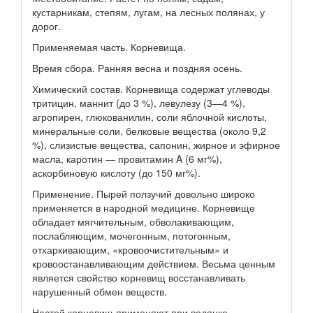
кустарникам, степям, лугам, на лесных полянах, у
дорог.
Применяемая часть. Корневища.
Время сбора. Ранняя весна и поздняя осень.
Химический состав. Корневища содержат углеводы
тритицин, маннит (до 3 %), левулезу (3—4 %),
агропирен, глюкованилин, соли яблочной кислоты,
минеральные соли, белковые вещества (около 9,2
%), слизистые вещества, сапонин, жирное и эфирное
масла, каротин — провитамин A (6 мг%),
аскорбиновую кислоту (до 150 мг%).
Применение. Пырей ползучий довольно широко
применяется в народной медицине. Корневище
обладает мягчительным, обволакивающим,
послабляющим, мочегонным, потогонным,
отхаркивающим, «кровоочистительным» и
кровоостанавливающим действием. Весьма ценным
является свойство корневищ восстанавливать
нарушенный обмен веществ.
Настой корневищ применяют при водянке,