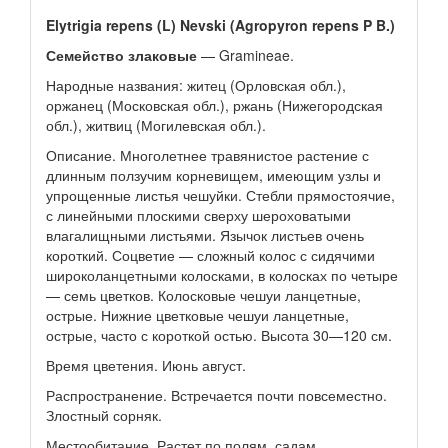
Elytrigia repens (L) Nevski (Agropyron repens P B.)
Семейство злаковые
— Gramineae.
Народные названия: житец (Орловская обл.),
оржанец (Московская обл.), ржань (Нижегородская
обл.), житвиц (Могилевская обл.).
Описание. Многолетнее травянистое растение с
длинным ползучим корневищем, имеющим узлы и
упрощенные листья чешуйки. Стебли прямостоячие,
с линейными плоскими сверху шероховатыми
влагалищными листьями. Язычок листьев очень
короткий. Соцветие — сложный колос с сидячими
широколанцетными колосками, в колосках по четыре
— семь цветков. Колосковые чешуи ланцетные,
острые. Нижние цветковые чешуи ланцетные,
острые, часто с короткой остью. Высота 30—120 см.
Время цветения. Июнь август.
Распространение. Встречается почти повсеместно.
Злостный сорняк.
Местообитание. Растет по полям, садам,