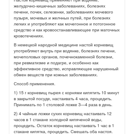
желудочно-кишечных заболеваниях, болезнях
печени, почек, селезенки, заболеваниях мочевого
пузыря, мочевых и желчных путей, при болезнях
легких и употребляют как мочегонное и потогонное
средство и как кровоостанавливающее при маточных
кровотечениях.
В немецкой народной медицине настой корневищ
употребляют внутрь при водянке, болезнях печени,
мочеполовых органов, почечнокаменной болезни,
при ревматизме и подагре, и особенно как
эффективное средство, исправляющее нарушенный
обмен веществ при кожных заболеваниях.
Способ применения.
1) 15 г корневищ пырея с корнями кипятить 10 минут
в закрытой посуде, настаивать 4 часа, процедить.
Принимать по 1 столовой ложке 3—4 раза в день.
2) 4 чайные ложки сухих корневищ настаивать 12
часов в 1 стакане холодной кипяченой воды,
процедить. Остаток корневищ настаивать 1 час в 1
стакане кипятка, процедить. Смешать оба настоя.