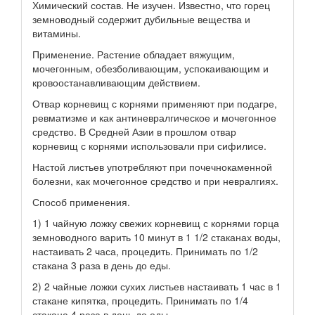
Химический состав. Не изучен. Известно, что горец
земноводный содержит дубильные вещества и
витамины.
Применение. Растение обладает вяжущим,
мочегонным, обезболивающим, успокаивающим и
кровоостанавливающим действием.
Отвар корневищ с корнями применяют при подагре,
ревматизме и как антиневралгическое и мочегонное
средство. В Средней Азии в прошлом отвар
корневищ с корнями использовали при сифилисе.
Настой листьев употребляют при почечнокаменной
болезни, как мочегонное средство и при невралгиях.
Способ применения.
1) 1 чайную ложку свежих корневищ с корнями горца
земноводного варить 10 минут в 1 1/2 стаканах воды,
настаивать 2 часа, процедить. Принимать по 1/2
стакана 3 раза в день до еды.
2) 2 чайные ложки сухих листьев настаивать 1 час в 1
стакане кипятка, процедить. Принимать по 1/4
стакана 4 раза в день до еды.