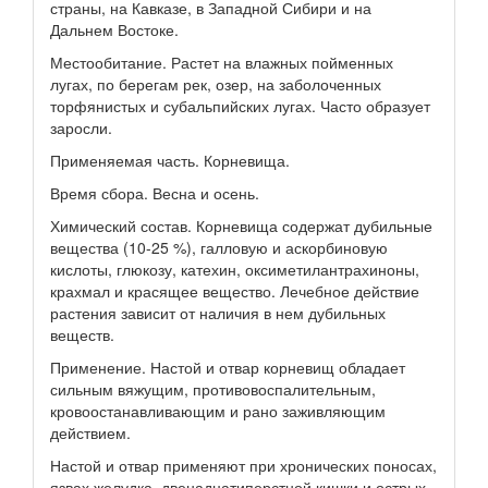
страны, на Кавказе, в Западной Сибири и на
Дальнем Востоке.
Местообитание. Растет на влажных пойменных
лугах, по берегам рек, озер, на заболоченных
торфянистых и субальпийских лугах. Часто образует
заросли.
Применяемая часть. Корневища.
Время сбора. Весна и осень.
Химический состав. Корневища содержат дубильные
вещества (10-25 %), галловую и аскорбиновую
кислоты, глюкозу, катехин, оксиметилантрахиноны,
крахмал и красящее вещество. Лечебное действие
растения зависит от наличия в нем дубильных
веществ.
Применение. Настой и отвар корневищ обладает
сильным вяжущим, противовоспалительным,
кровоостанавливающим и рано заживляющим
действием.
Настой и отвар применяют при хронических поносах,
язвах желудка, двенадцатиперстной кишки и острых