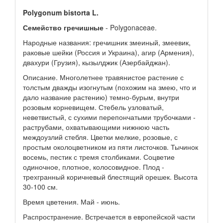
Polygonum bistorta L.
Семейство гречишные
- Polygonaceae.
Народные названия: гречишник змеиный, змеевик,
раковые шейки (Россия и Украина), агир (Армения),
двахури (Грузия), кызылджик (Азербайджан).
Описание. Многолетнее травянистое растение с
толстым дважды изогнутым (похожим на змею, что и
дало название растению) темно-бурым, внутри
розовым корневищем. Стебель узловатый,
неветвистый, с сухими перепончатыми трубочками -
раструбами, охватывающими нижнюю часть
междоузлий стебля. Цветки мелкие, розовые, с
простым околоцветником из пяти листочков. Тычинок
восемь, пестик с тремя столбиками. Соцветие
одиночное, плотное, колосовидное. Плод -
трехгранный коричневый блестящий орешек. Высота
30-100 см.
Время цветения. Май - июнь.
Распространение. Встречается в европейской части