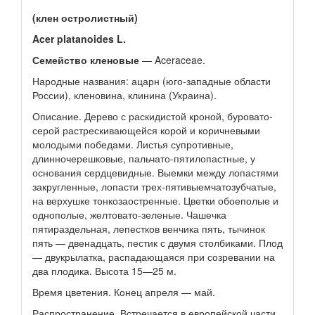
(клен остролистный)
Acer platanoides L.
Семейство кленовые
— Aceraceae.
Народные названия: ацарн (юго-западные области
России), кленовина, клинина (Украина).
Описание. Дерево с раскидистой кроной, буровато-
серой растрескивающейся корой и коричневыми
молодыми победами. Листья супротивные,
длинночерешковые, пальчато-пятилопастные, у
основания сердцевидные. Выемки между лопастями
закругленные, лопасти трех-пятивыемчатозубчатые,
на верхушке тонкозаостренные. Цветки обоеполые и
однополые, желтовато-зеленые. Чашечка
пятираздельная, лепестков венчика пять, тычинок
пять — двенадцать, пестик с двумя столбиками. Плод
— двукрылатка, распадающаяся при созревании на
два плодика. Высота 15—25 м.
Время цветения. Конец апреля — май.
Распространение. Встречается в европейской части