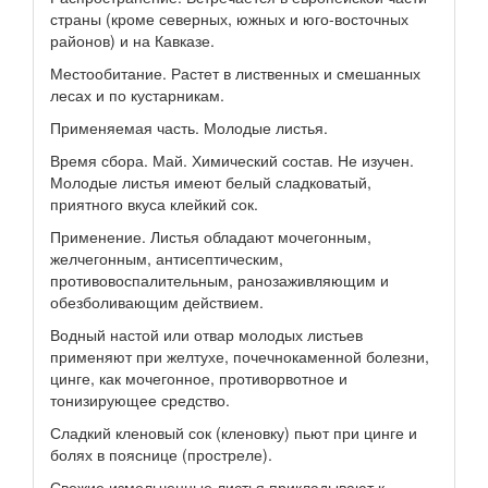
страны (кроме северных, южных и юго-восточных
районов) и на Кавказе.
Местообитание. Растет в лиственных и смешанных
лесах и по кустарникам.
Применяемая часть. Молодые листья.
Время сбора. Май. Химический состав. Не изучен.
Молодые листья имеют белый сладковатый,
приятного вкуса клейкий сок.
Применение. Листья обладают мочегонным,
желчегонным, антисептическим,
противовоспалительным, ранозаживляющим и
обезболивающим действием.
Водный настой или отвар молодых листьев
применяют при желтухе, почечнокаменной болезни,
цинге, как мочегонное, противорвотное и
тонизирующее средство.
Сладкий кленовый сок (кленовку) пьют при цинге и
болях в пояснице (простреле).
Свежие измельченные листья прикладывают к