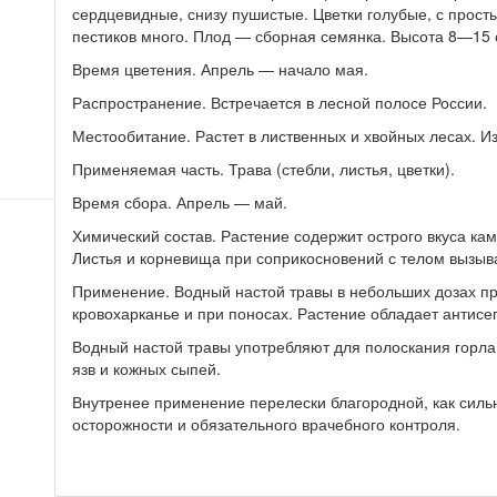
сердцевидные, снизу пушистые. Цветки голубые, с прос
пестиков много. Плод — сборная семянка. Высота 8—15 
Время цветения. Апрель — начало мая.
Распространение. Встречается в лесной полосе России.
Местообитание. Растет в лиственных и хвойных лесах. И
Применяемая часть. Трава (стебли, листья, цветки).
Время сбора. Апрель — май.
Химический состав. Растение содержит острого вкуса ка
Листья и корневища при соприкосновений с телом вызыв
Применение. Водный настой травы в небольших дозах пр
кровохарканье и при поносах. Растение обладает антисе
Водный настой травы употребляют для полоскания горла
язв и кожных сыпей.
Внутренее применение перелески благородной, как силь
осторожности и обязательного врачебного контроля.