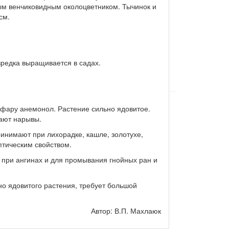
тым венчиковидным околоцветником. Тычинок и
см.
зредка выращивается в садах.
мфару анемонол. Растение сильно ядовитое.
ают нарывы.
инимают при лихорадке, кашле, золотухе,
птическим свойством.
 при ангинах и для промывания гнойных ран и
но ядовитого растения, требует большой
Автор: В.П. Махлаюк