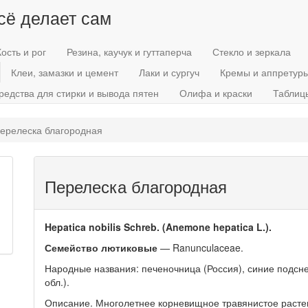
всё делает сам
Кость и рог
Резина, каучук и гуттаперча
Стекло и зеркала
Клеи, замазки и цемент
Лаки и сургуч
Кремы и аппретур
редства для стирки и вывода пятен
Олифа и краски
Таблиц
ерелеска благородная
Перелеска благородная
Hepatica nobilis Schreb. (Anemone hepatica L.).
Семейство лютиковые
— Ranunculaceae.
Народные названия: печеночница (Россия), синие подсне
обл.).
Описание. Многолетнее корневищное травянистое растен