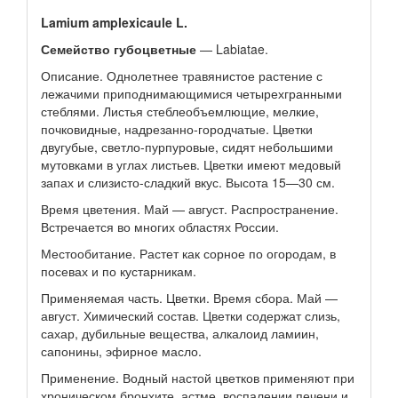
Lamium amplexicaule L.
Семейство губоцветные
— Labiatae.
Описание. Однолетнее травянистое растение с
лежачими приподнимающимися четырехгранными
стеблями. Листья стеблеобъемлющие, мелкие,
почковидные, надрезанно-городчатые. Цветки
двугубые, светло-пурпуровые, сидят небольшими
мутовками в углах листьев. Цветки имеют медовый
запах и слизисто-сладкий вкус. Высота 15—30 см.
Время цветения. Май — август. Распространение.
Встречается во многих областях России.
Местообитание. Растет как сорное по огородам, в
посевах и по кустарникам.
Применяемая часть. Цветки. Время сбора. Май —
август. Химический состав. Цветки содержат слизь,
сахар, дубильные вещества, алкалоид ламиин,
сапонины, эфирное масло.
Применение. Водный настой цветков применяют при
хроническом бронхите, астме, воспалении печени и