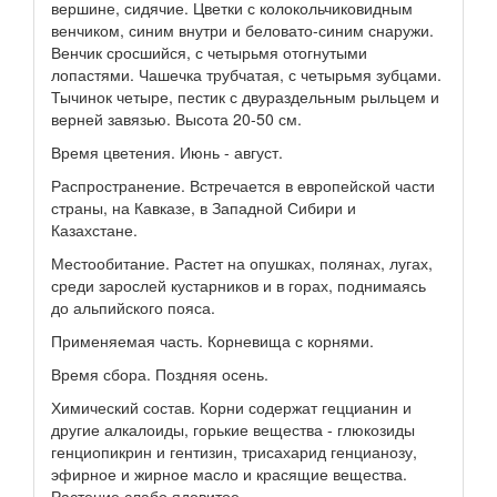
вершине, сидячие. Цветки с колокольчиковидным
венчиком, синим внутри и беловато-синим снаружи.
Венчик сросшийся, с четырьмя отогнутыми
лопастями. Чашечка трубчатая, с четырьмя зубцами.
Тычинок четыре, пестик с двураздельным рыльцем и
верней завязью. Высота 20-50 см.
Время цветения. Июнь - август.
Распространение. Встречается в европейской части
страны, на Кавказе, в Западной Сибири и
Казахстане.
Местообитание. Растет на опушках, полянах, лугах,
среди зарослей кустарников и в горах, поднимаясь
до альпийского пояса.
Применяемая часть. Корневища с корнями.
Время сбора. Поздняя осень.
Химический состав. Корни содержат геццианин и
другие алкалоиды, горькие вещества - глюкозиды
генциопикрин и гентизин, трисахарид генцианозу,
эфирное и жирное масло и красящие вещества.
Растение слабо ядовитое.