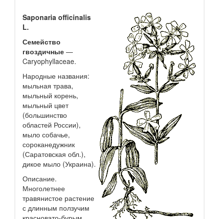
Saponaria officinalis
L.
Семейство
гвоздичные
—
Caryophyllaceae.
Народные названия:
мыльная трава,
мыльный корень,
мыльный цвет
(большинство
областей России),
мыло собачье,
сороканедужник
(Саратовская обл.),
дикое мыло (Украина).
Описание.
Многолетнее
травянистое растение
с длинным ползучим
красновато-бурым