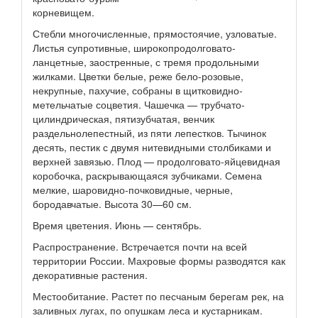
корневищем.
Стебли многочисленные, прямостоячие, узловатые.
Листья супротивные, широкопродолговато-
ланцетные, заостренные, с тремя продольными
жилками. Цветки белые, реже бело-розовые,
некрупные, пахучие, собраны в щитковидно-
метельчатые соцветия. Чашечка — трубчато-
цилиндрическая, пятизубчатая, венчик
раздельнолепестный, из пяти лепестков. Тычинок
десять, пестик с двумя нитевидными столбиками и
верхней завязью. Плод — продолговато-яйцевидная
коробочка, раскрывающаяся зубчиками. Семена
мелкие, шаровидно-почковидные, черные,
бородавчатые. Высота 30—60 см.
Время цветения. Июнь — сентябрь.
Распространение. Встречается почти на всей
территории России. Махровые формы разводятся как
декоративные растения.
Местообитание. Растет по песчаным берегам рек, на
заливных лугах, по опушкам леса и кустарникам.