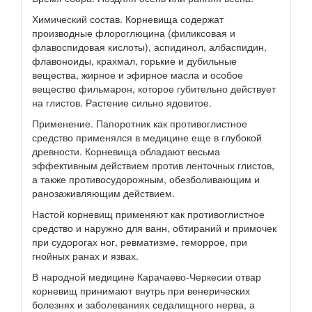
Химический состав. Корневища содержат
производные флороглюцина (филиксовая и
флавоспидовая кислоты), аспидинол, албаспидин,
флавоноиды, крахмал, горькие и дубильные
вещества, жирное и эфирное масла и особое
вещество фильмарон, которое губительно действует
на глистов. Растение сильно ядовитое.
Применение. Папоротник как противоглистное
средство применялся в медицине еще в глубокой
древности. Корневища обладают весьма
эффективным действием против ленточных глистов,
а также противосудорожным, обезболивающим и
ранозаживляющим действием.
Настой корневищ применяют как противоглистное
средство и наружно для ванн, обтираний и примочек
при судорогах ног, ревматизме, геморрое, при
гнойных ранах и язвах.
В народной медицине Карачаево-Черкесии отвар
корневищ принимают внутрь при венерических
болезнях и заболеваниях седалищного нерва, а