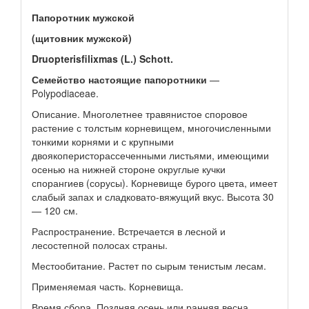
Папоротник мужской
(щитовник мужской)
Druopterisfilixmas (L.) Schott.
Семейство настоящие папоротники
—
Polypodiaceae.
Описание. Многолетнее травянистое споровое
растение с толстым корневищем, многочисленными
тонкими корнями и с крупными
двоякоперисторассеченными листьями, имеющими
осенью на нижней стороне округлые кучки
спорангиев (сорусы). Корневище бурого цвета, имеет
слабый запах и сладковато-вяжущий вкус. Высота 30
— 120 см.
Распространение. Встречается в лесной и
лесостепной полосах страны.
Местообитание. Растет по сырым тенистым лесам.
Применяемая часть. Корневища.
Время сбора. Поздняя осень или ранняя весна.