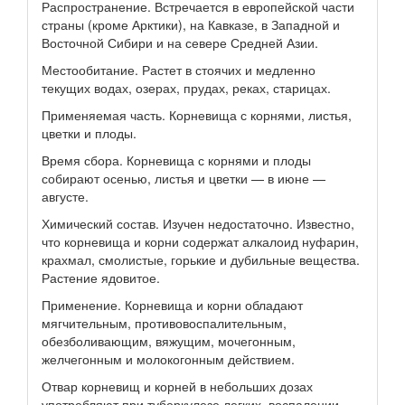
Распространение. Встречается в европейской части
страны (кроме Арктики), на Кавказе, в Западной и
Восточной Сибири и на севере Средней Азии.
Местообитание. Растет в стоячих и медленно
текущих водах, озерах, прудах, реках, старицах.
Применяемая часть. Корневища с корнями, листья,
цветки и плоды.
Время сбора. Корневища с корнями и плоды
собирают осенью, листья и цветки — в июне —
августе.
Химический состав. Изучен недостаточно. Известно,
что корневища и корни содержат алкалоид нуфарин,
крахмал, смолистые, горькие и дубильные вещества.
Растение ядовитое.
Применение. Корневища и корни обладают
мягчительным, противовоспалительным,
обезболивающим, вяжущим, мочегонным,
желчегонным и молокогонным действием.
Отвар корневищ и корней в небольших дозах
употребляют при туберкулезе легких, воспалении