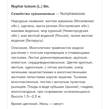
Nuphar luteum (L.) Sm.
Семейство кувшинковые
— Numphaeaceae.
Народные названия: желтая кувшинка (Московская
обл.), одолень, вахта речная (Костромская обл.),
маковки водяные, мор куриный (Нижегородская
обл.), мак желтый водяной (Россия), лилия желтая
водяная (Беларусь).
Описание. Многолетнее травянистое водное
растение с толстым корневищем и плавающими
листьями. Листья длинночерешковые, крупные,
кожистые, сердцевидноовальные. Цветки крупные,
желтые, одиночные, с пятью желтыми, снизу
зелеными чашелистиками и многочисленными
желтыми лепестками короче чашечки. Тычинки
многочисленные, пестик с вогнутым лучистым
рыльцем. Плоды в виде кубышки (крынки), гладкие,
многогнездные, при созревании ослизняющиеся.
Высота 1,5—2,5 м.
Время цветения. Июнь — август.