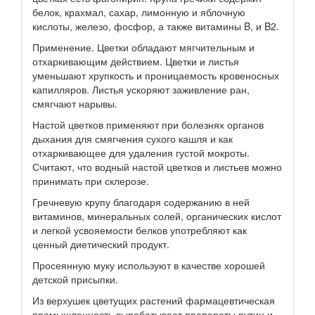
белок, крахмал, сахар, лимонную и яблочную
кислоты, железо, фосфор, а также витамины B, и B2.
Применение. Цветки обладают мягчительным и
отхаркивающим действием. Цветки и листья
уменьшают хрупкость и проницаемость кровеносных
капилляров. Листья ускоряют заживление ран,
смягчают нарывы.
Настой цветков применяют при болезнях органов
дыхания для смягчения сухого кашля и как
отхаркивающее для удаления густой мокроты.
Считают, что водный настой цветков и листьев можно
принимать при склерозе.
Гречневую крупу благодаря содержанию в ней
витаминов, минеральных солей, органических кислот
и легкой усвояемости белков употребляют как
ценный диетический продукт.
Просеянную муку используют в качестве хорошей
детской присыпки.
Из верхушек цветущих растений фармацевтическая
промышленность вырабатывает препараты рутин и