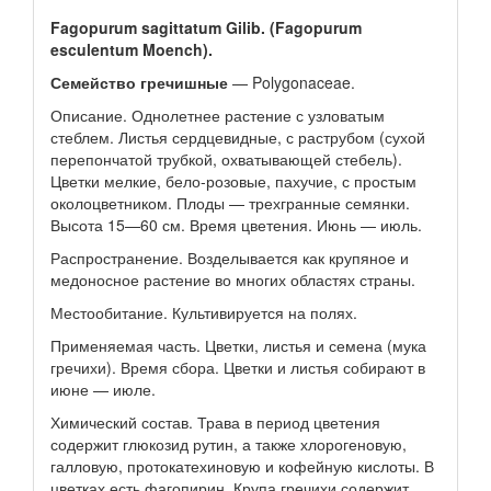
Fagopurum sagittatum Gilib. (Fagopurum
esculentum Moench).
Семейство гречишные
— Polygonaceae.
Описание. Однолетнее растение с узловатым
стеблем. Листья сердцевидные, с раструбом (сухой
перепончатой трубкой, охватывающей стебель).
Цветки мелкие, бело-розовые, пахучие, с простым
околоцветником. Плоды — трехгранные семянки.
Высота 15—60 см. Время цветения. Июнь — июль.
Распространение. Возделывается как крупяное и
медоносное растение во многих областях страны.
Местообитание. Культивируется на полях.
Применяемая часть. Цветки, листья и семена (мука
гречихи). Время сбора. Цветки и листья собирают в
июне — июле.
Химический состав. Трава в период цветения
содержит глюкозид рутин, а также хлорогеновую,
галловую, протокатехиновую и кофейную кислоты. В
цветках есть фагопирин. Крупа гречихи содержит