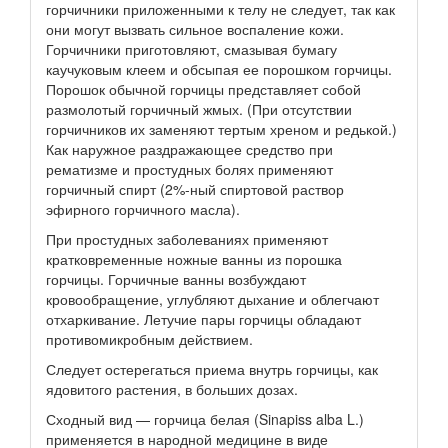
горчичники приложенными к телу не следует, так как
они могут вызвать сильное воспаление кожи.
Горчичники приготовляют, смазывая бумагу
каучуковым клеем и обсыпая ее порошком горчицы.
Порошок обычной горчицы представляет собой
размолотый горчичный жмых. (При отсутствии
горчичников их заменяют тертым хреном и редькой.)
Как наружное раздражающее средство при
рематизме и простудных болях применяют
горчичный спирт (2%-ный спиртовой раствор
эфирного горчичного масла).
При простудных заболеваниях применяют
кратковременные ножные ванны из порошка
горчицы. Горчичные ванны возбуждают
кровообращение, углубляют дыхание и облегчают
отхаркивание. Летучие пары горчицы обладают
противомикробным действием.
Следует остерегаться приема внутрь горчицы, как
ядовитого растения, в больших дозах.
Сходный вид — горчица белая (Sinapiss alba L.)
применяется в народной медицине в виде