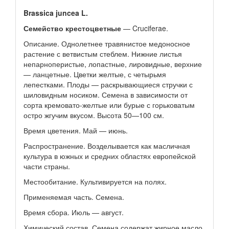
Brassica juncea L.
Семейство крестоцветные
— Cruciferae.
Описание. Однолетнее травянистое медоносное
растение с ветвистым стеблем. Нижние листья
непарноперистые, лопастные, лировидные, верхние
— ланцетные. Цветки желтые, с четырьмя
лепестками. Плоды — раскрывающиеся стручки с
шиловидным носиком. Семена в зависимости от
сорта кремовато-желтые или бурые с горьковатым
остро жгучим вкусом. Высота 50—100 см.
Время цветения. Май — июнь.
Распространение. Возделывается как масличная
культура в южных и средних областях европейской
части страны.
Местообитание. Культивируется на полях.
Применяемая часть. Семена.
Время сбора. Июль — август.
Химический состав. Семена содержат жирное масло