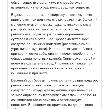
обмен веществ в организме и способствуют
выведению из него различных вредных веществ.
Водный настой, отвар и спиртовую настойку почек
применяют при водянке, отеках, различных болезнях
мочевого пузыря, язве желудка, функциональных
расстройствах желудка, артериосклерозе,
ревматизме, подагре, различных поражениях
суставов и как внутреннее "кровоочистительное"
средство при кожных болезнях (различные сыпи,
угри, лишаи, зуд кожи). Настой почек употребляют
при хронических заболеваниях почек, особенно при
образовании почечных камней. Спиртовую настойку
почек в виде капель с водой принимают также при
простудных заболеваниях, болях в желудке и
кишечнике и при икоте.
Весенний сок березы принимают внутрь при подагре,
ревматизме, отеках и как общеукрепляющее
средство при фурункулезе, ангине и длительно не
заживающих ранах и трофических язвах. Березовый
сок является также приятным освежающим
напитком. В прошлом он применялся для лечения