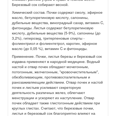
Березовый сок собирают весной.
Химический состав. Почки содержат смолу, эфирное
масло, бетулоретиновую кислоту, сапонины,
дубильные вещества, виноградный сахар, витамин C,
фитонциды. Листья содержат бетулоретиновую
кислоту, дубильные вещества (5-9%), сапонины (до
3,2%), гиперозид, тритерпеновые спирты -
фолиентриол и фолиентетрол, каротин, эфирное
масло (до 0,05 %), витамин C и фитонциды.
Применение. Почки, листья березы и березовый сок
издавна применяют в народной медицине. Водный
настой и отвар почек обладают мочегонным,
потогонным, желчегонным, "кровоочистительным",
обезболивающим, противовоспалительным и
ранозаживляющим действием. Отвар почек и настой
почек и листьев усиливают секреторную
деятельность различных желез, облегчают
менструации и ускоряют их наступление. Отвар
почек обладает также глистогонным действием при
круглых глистах. Считают, что березовые почки,
листья и березовый сок благоприятно влияют на