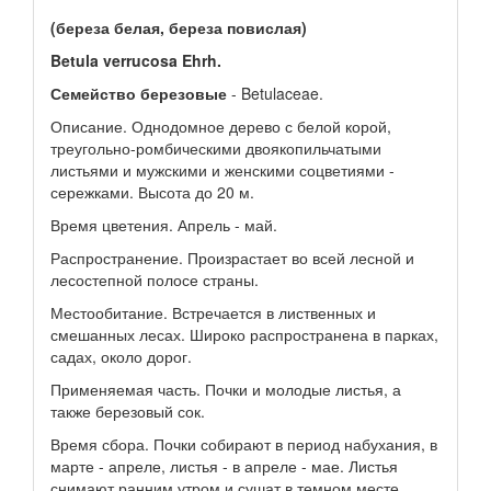
(береза белая, береза повислая)
Betula verrucosa Ehrh.
Семейство березовые
- Betulaceae.
Описание. Однодомное дерево с белой корой,
треугольно-ромбическими двоякопильчатыми
листьями и мужскими и женскими соцветиями -
сережками. Высота до 20 м.
Время цветения. Апрель - май.
Распространение. Произрастает во всей лесной и
лесостепной полосе страны.
Местообитание. Встречается в лиственных и
смешанных лесах. Широко распространена в парках,
садах, около дорог.
Применяемая часть. Почки и молодые листья, а
также березовый сок.
Время сбора. Почки собирают в период набухания, в
марте - апреле, листья - в апреле - мае. Листья
снимают ранним утром и сушат в темном месте.