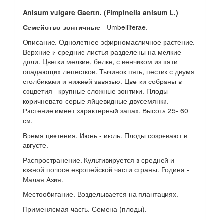
Anisum vulgare Gaertn. (Pimpinella anisum L.)
Семейство зонтичные
- Umbelliferae.
Описание. Однолетнее эфирномасличное растение.
Верхние и средние листья разделены на мелкие
доли. Цветки мелкие, белке, с венчиком из пяти
опадающих лепестков. Тычинок пять, пестик с двумя
столбиками и нижней завязью. Цветки собраны в
соцветия - крупные сложные зонтики. Плоды
коричневато-серые яйцевидные двусемянки.
Растение имеет характерный запах. Высота 25- 60
см.
Время цветения. Июнь - июль. Плоды созревают в
августе.
Распространение. Культивируется в средней и
южной полосе европейской части страны. Родина -
Малая Азия.
Местообитание. Возделывается на плантациях.
Применяемая часть. Семена (плоды).