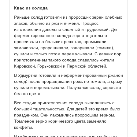
Квас из солода
Раньше солод готовили из проросших зерен хлебных
злаков, обычно из ржи и ячменя. Процесс
изготовления довольно сложный и трудоемкий. Для
ферментированного солода зерно тщательно
просеивали на больших решетах, промывали,
замачивали, проращивали, запаривали (томили),
сушили и только потом перемалывали. С давних пор
приготовлением такого солода славились жители
Кировской, Горьковской и Пермской областей.
В Удмуртии готовили и неферментированный ржаной
солод: после проращивания рожь не томили, а сразу
сушили и перемалывали. Получался солод серовато-
белого цвета.
Все стадии приготовления солода выполнялись с
большой тщательностью. Для детей это время было
праздником. Они лакомились проросшим зерном.
Томленое зерно коричневого цвета заменяло
конфеты.
В сибирских деревнях готовили квасные хлебцы из