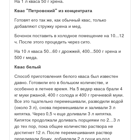
На 1 л кваса 50 г хрена.
Квас "Петровский" из концентрата
Готовят его так же, как обычный квас, только
добавляют стружку хрена и мед.
Бочонок поставить в холодное помещение на 10...12
ч. После этого процедить через сито.
На 10 л кваса 50...60 г дрожжей, 400...500 г хрена и
500 г меда.
Квас белый
Способ приготовления белого кваса был известен
давно. Готовили его в большом количестве, и
особенно в летнее время. На 5 ведер кваса брали 4
кг муки ржаной, 400 г солода и 400 г гречневой муки.
Все это тщательно перемешивали, разводили водой
(около 3 л), снова перемешивали и заливали 3 л
кипятка. Через 0,5 ч еще доливали 3 л кипятка.
Кипяток продолжали доливать порциями по 2…3 л
до тех пор, пока общее количество раствора не
достигнет 12 л. После перемешивания раствор
переливали бочку, добавляли 2 л гущи из-под