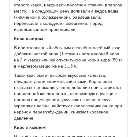
старого кваса, накрывали полотном ставили в теплое
место. На следующий день доливали 4 ведра воды
(кипяченой и охлажденной), размешивали,
переносили в холодное помещение. Перед
использованием процеживали.
Квас с аиром
В приготовленный обычным способом хлебный квас
добавить настой аира (1 стакан настоя корней аира
на 3 л кваса) или же опустить сухие корни аира (50 г)
в марлевом мешочке на 3...5 ч.
Такой квас имеет высокие вкусовые качества,
обладает диетическими свойствами. Корни аира
оказывают нормализующее действие при гастритах с
пониженной кислотностью, активизируют функцию
органов пищеварения, улучшают зрение и слух
укрепляют десны, действуют как успокаивающее при
нервном перевозбуждении, снижают кровяное
давление.
Квас с хмелем
Настой кваса с хмелем используют в диетическом