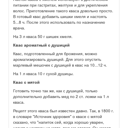
питании при гастритах, желтухе и для укрепления
волос. Приготовление такого кваса довольно просто.
В готовый квас добавить шишки хмеля и настоять
5...8 ч. После этого использовать по назначению
врача.
На 3 л кваса 50 г шишек хмеля.
Квас ароматный с душицей
Квас, подготовленный для брожения, можно
ароматизировать душицей. Для этого опустить
марлевый мешочек с душицей в квас на 10...12 ч.
На 1 л кваса 10 г сухой душицы.
Квас с мятой
Готовить точно так же, как с душицей, только
дополнительно добавить мед по 2 ст. ложки на 1 л
кваса.
Рецепт этого кваса был известен давно. Так, в 1800 г.
в словаре "Источник здоровия" о квасе с мятой
сказано, что "напиток сей, когда хорошо уварен,
негуст и настоян на мяте, весьма здоров. Он имеет