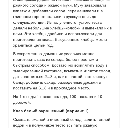
ржаного солода и ржаной муки. Муку заваривали
кипятком, добавляли солод, перемешивали и в
глиняном горшке ставили в русскую печь до
следующего дня. Из полученного густого теста
делали небольшие хлебцы-колобки и выпекали их в
печи. Эти хлебцы дробили и использовали для
приготовления кваса. Высушенные хлебцы могли
храниться целый год.
В современных домашних условиях можно
приготовить квас из солода более простым и
быстрым способом. Достаточно вскипятить воду в
эмалированной кастрюле, всыпать в кипяток солод,
дать настояться 2...3 ч, слить настой в стеклянную
банку, добавить сахар, разведенные дрожжи и
поставить на 6...8 ч в прохладное место.
На 1 л воды 1 стакан солода, 100 г сахара и 10 г
дрожжей.
Квас белый окрошечный (вариант 1)
Смешать ржаной и ячменный солод, залить теплой
водой и в полужидкое тесто всыпать ржаную,