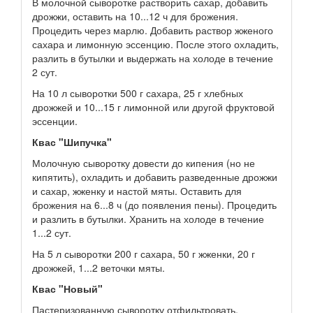
В молочной сыворотке растворить сахар, добавить
дрожжи, оставить на 10...12 ч для брожения.
Процедить через марлю. Добавить раствор жженого
сахара и лимонную эссенцию. После этого охладить,
разлить в бутылки и выдержать на холоде в течение
2 сут.
На 10 л сыворотки 500 г сахара, 25 г хлебных
дрожжей и 10...15 г лимонной или другой фруктовой
эссенции.
Квас "Шипучка"
Молочную сыворотку довести до кипения (но не
кипятить), охладить и добавить разведенные дрожжи
и сахар, жженку и настой мяты. Оставить для
брожения на 6...8 ч (до появления пены). Процедить
и разлить в бутылки. Хранить на холоде в течение
1...2 сут.
На 5 л сыворотки 200 г сахара, 50 г жженки, 20 г
дрожжей, 1...2 веточки мяты.
Квас "Новый"
Пастеризованную сыворотку отфильтровать,