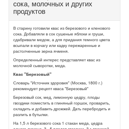
сока, молочных и других
продуктов
В старину готовили квас из березового и кленового
сока. Добавляли в сок сушеные яблоки и груши,
сдабривали медом, а для придания темного цвета
всыпали в корчагу или кадку пережаренные и
растолченные зерна ячменя.
Определенный интерес представляет квас из
молочной сыворотки, меда.
Квас "Березовый"
Словарь "Источник здоровия" (Москва, 1800 г.)
рекомендует рецепт кваса "Березовый"
Березовый сок, мед, лимонную цедру, плоды
гвоздики поместить в глиняный горшок, проварить,
охладить и добавить дрожжей. Дать перебродить и
разлить в бутылки.
На 1,5 л березового сока 1 стакан меда, цедра
одного лимона, 3...5 плодов гвоздики, 3 г дрожжей.